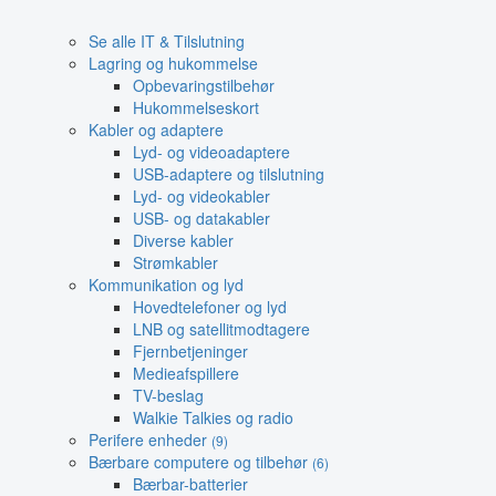
Se alle IT & Tilslutning
Lagring og hukommelse
Opbevaringstilbehør
Hukommelseskort
Kabler og adaptere
Lyd- og videoadaptere
USB-adaptere og tilslutning
Lyd- og videokabler
USB- og datakabler
Diverse kabler
Strømkabler
Kommunikation og lyd
Hovedtelefoner og lyd
LNB og satellitmodtagere
Fjernbetjeninger
Medieafspillere
TV-beslag
Walkie Talkies og radio
Perifere enheder
(9)
Bærbare computere og tilbehør
(6)
Bærbar-batterier