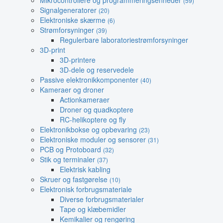
Mikrocontrollere og programmeringsenheder
(59)
Signalgeneratorer
(20)
Elektroniske skærme
(6)
Strømforsyninger
(39)
Regulerbare laboratoriestrømforsyninger
3D-print
3D-printere
3D-dele og reservedele
Passive elektronikkomponenter
(40)
Kameraer og droner
Actionkameraer
Droner og quadkoptere
RC-helikoptere og fly
Elektronikbokse og opbevaring
(23)
Elektroniske moduler og sensorer
(31)
PCB og Protoboard
(32)
Stik og terminaler
(37)
Elektrisk kabling
Skruer og fastgørelse
(10)
Elektronisk forbrugsmateriale
Diverse forbrugsmaterialer
Tape og klæbemidler
Kemikalier og rengøring