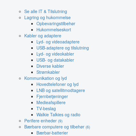
Se alle IT & Tilslutning
Lagring og hukommelse
Opbevaringstilbehør
Hukommelseskort
Kabler og adaptere
Lyd- og videoadaptere
USB-adaptere og tilslutning
Lyd- og videokabler
USB- og datakabler
Diverse kabler
Strømkabler
Kommunikation og lyd
Hovedtelefoner og lyd
LNB og satellitmodtagere
Fjernbetjeninger
Medieafspillere
TV-beslag
Walkie Talkies og radio
Perifere enheder
(9)
Bærbare computere og tilbehør
(6)
Bærbar-batterier