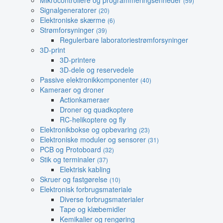
Mikrocontrollere og programmeringsenheder
(59)
Signalgeneratorer
(20)
Elektroniske skærme
(6)
Strømforsyninger
(39)
Regulerbare laboratoriestrømforsyninger
3D-print
3D-printere
3D-dele og reservedele
Passive elektronikkomponenter
(40)
Kameraer og droner
Actionkameraer
Droner og quadkoptere
RC-helikoptere og fly
Elektronikbokse og opbevaring
(23)
Elektroniske moduler og sensorer
(31)
PCB og Protoboard
(32)
Stik og terminaler
(37)
Elektrisk kabling
Skruer og fastgørelse
(10)
Elektronisk forbrugsmateriale
Diverse forbrugsmaterialer
Tape og klæbemidler
Kemikalier og rengøring