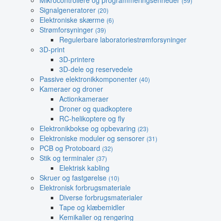
Mikrocontrollere og programmeringsenheder
(59)
Signalgeneratorer
(20)
Elektroniske skærme
(6)
Strømforsyninger
(39)
Regulerbare laboratoriestrømforsyninger
3D-print
3D-printere
3D-dele og reservedele
Passive elektronikkomponenter
(40)
Kameraer og droner
Actionkameraer
Droner og quadkoptere
RC-helikoptere og fly
Elektronikbokse og opbevaring
(23)
Elektroniske moduler og sensorer
(31)
PCB og Protoboard
(32)
Stik og terminaler
(37)
Elektrisk kabling
Skruer og fastgørelse
(10)
Elektronisk forbrugsmateriale
Diverse forbrugsmaterialer
Tape og klæbemidler
Kemikalier og rengøring