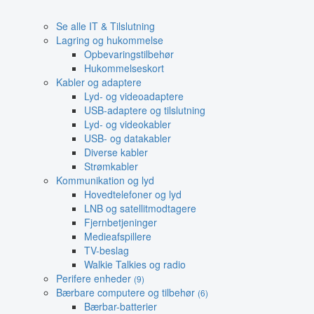
Se alle IT & Tilslutning
Lagring og hukommelse
Opbevaringstilbehør
Hukommelseskort
Kabler og adaptere
Lyd- og videoadaptere
USB-adaptere og tilslutning
Lyd- og videokabler
USB- og datakabler
Diverse kabler
Strømkabler
Kommunikation og lyd
Hovedtelefoner og lyd
LNB og satellitmodtagere
Fjernbetjeninger
Medieafspillere
TV-beslag
Walkie Talkies og radio
Perifere enheder
(9)
Bærbare computere og tilbehør
(6)
Bærbar-batterier