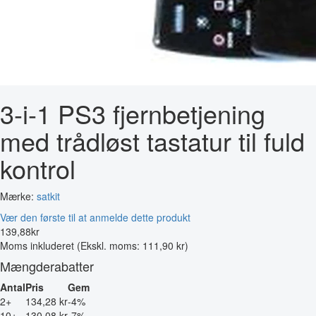
3-i-1 PS3 fjernbetjening
med trådløst tastatur til fuld
kontrol
Mærke:
satkit
Vær den første til at anmelde dette produkt
139
,
88
kr
Moms inkluderet
(Ekskl. moms: 111,90 kr)
Mængderabatter
Antal
Pris
Gem
2+
134,28 kr
-4%
10+
130,08 kr
-7%