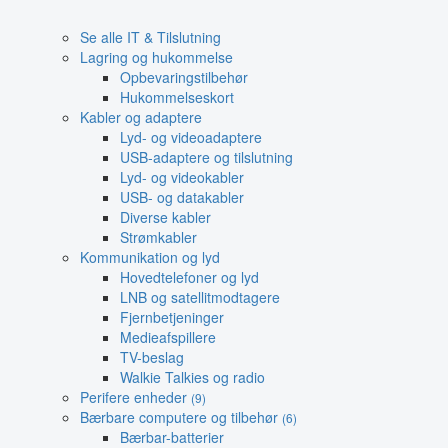
Se alle IT & Tilslutning
Lagring og hukommelse
Opbevaringstilbehør
Hukommelseskort
Kabler og adaptere
Lyd- og videoadaptere
USB-adaptere og tilslutning
Lyd- og videokabler
USB- og datakabler
Diverse kabler
Strømkabler
Kommunikation og lyd
Hovedtelefoner og lyd
LNB og satellitmodtagere
Fjernbetjeninger
Medieafspillere
TV-beslag
Walkie Talkies og radio
Perifere enheder
(9)
Bærbare computere og tilbehør
(6)
Bærbar-batterier