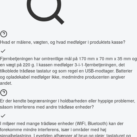
Hvad er målene, vægten, og hvad medfølger i produktets kasse?
Fjernbetjeningen har omtrentlige mål på 170 mm x 70 mm x 35 mm og
en vægt på 220 g. I kassen medfølger 3-i-1-fjernbetjeningen, det
tilkoblede trådløse tastatur og som regel en USB-modtager. Batterier
og opladekabel medfølger ikke, medmindre producenten angiver
andet.
Er der kendte begrænsninger i holdbarheden eller hyppige problemer,
såsom interferens med andre trådløse enheder?
I miljøer med mange trådløse enheder (WiFi, Bluetooth) kan der
forekomme mindre interferens, især i områder med høj
signalbelastning. Levetiden afhænger af brug og pleje; tastaturet og