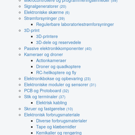
Mikrocontrollere og programmeringsenheder
(59)
Signalgeneratorer
(20)
Elektroniske skærme
(6)
Strømforsyninger
(39)
Regulerbare laboratoriestrømforsyninger
3D-print
3D-printere
3D-dele og reservedele
Passive elektronikkomponenter
(40)
Kameraer og droner
Actionkameraer
Droner og quadkoptere
RC-helikoptere og fly
Elektronikbokse og opbevaring
(23)
Elektroniske moduler og sensorer
(31)
PCB og Protoboard
(32)
Stik og terminaler
(37)
Elektrisk kabling
Skruer og fastgørelse
(10)
Elektronisk forbrugsmateriale
Diverse forbrugsmaterialer
Tape og klæbemidler
Kemikalier og rengøring