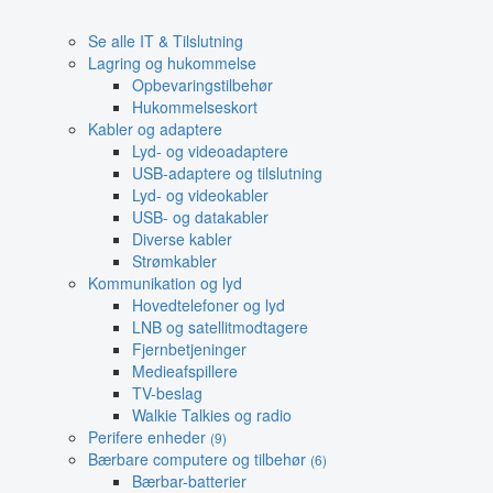
Se alle IT & Tilslutning
Lagring og hukommelse
Opbevaringstilbehør
Hukommelseskort
Kabler og adaptere
Lyd- og videoadaptere
USB-adaptere og tilslutning
Lyd- og videokabler
USB- og datakabler
Diverse kabler
Strømkabler
Kommunikation og lyd
Hovedtelefoner og lyd
LNB og satellitmodtagere
Fjernbetjeninger
Medieafspillere
TV-beslag
Walkie Talkies og radio
Perifere enheder
(9)
Bærbare computere og tilbehør
(6)
Bærbar-batterier