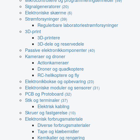
Mikrocontrollere og programmeringsenheder
(59)
Signalgeneratorer
(20)
Elektroniske skærme
(6)
Strømforsyninger
(39)
Regulerbare laboratoriestrømforsyninger
3D-print
3D-printere
3D-dele og reservedele
Passive elektronikkomponenter
(40)
Kameraer og droner
Actionkameraer
Droner og quadkoptere
RC-helikoptere og fly
Elektronikbokse og opbevaring
(23)
Elektroniske moduler og sensorer
(31)
PCB og Protoboard
(32)
Stik og terminaler
(37)
Elektrisk kabling
Skruer og fastgørelse
(10)
Elektronisk forbrugsmateriale
Diverse forbrugsmaterialer
Tape og klæbemidler
Kemikalier og rengøring