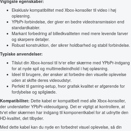
Vigtigste egenskaber:
Eksklusiv kompatibilitet med Xbox-konsoller til video i høj
opløsning.
YPbPr-forbindelse, der giver en bedre videotransmission end
standardkabler.
Markant forbedring af billedkvaliteten med mere levende farver
og skarpere detaljer.
Robust konstruktion, der sikrer holdbarhed og stabil forbindelse.
Typiske anvendelser:
Tilslut din Xbox-konsol til tv'er eller skærme med YPbPr-indgang
for at nyde spil og multimedieindhold i høj opløsning.
Ideel til brugere, der ønsker at forbedre den visuelle oplevelse
uden at skifte deres videoudstyr.
Perfekt til gaming-setup, hvor grafisk kvalitet er afgørende for
fordybelse og spilglæde.
Kompatibilitet:
Dette kabel er kompatibelt med alle Xbox-konsoller,
der understøtter YPbPr-videoudgang. Det er vigtigt at kontrollere, at
tv'et eller skærmen har indgang til komponentkabel for at udnytte den
HD-kvalitet, det tilbyder.
Med dette kabel kan du nyde en forbedret visuel oplevelse, så din