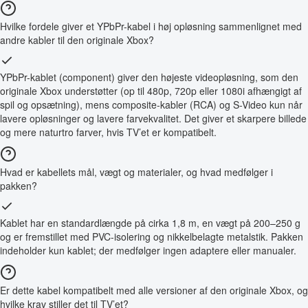
Hvilke fordele giver et YPbPr-kabel i høj opløsning sammenlignet med
andre kabler til den originale Xbox?
YPbPr-kablet (component) giver den højeste videopløsning, som den
originale Xbox understøtter (op til 480p, 720p eller 1080i afhængigt af
spil og opsætning), mens composite-kabler (RCA) og S-Video kun når
lavere opløsninger og lavere farvekvalitet. Det giver et skarpere billede
og mere naturtro farver, hvis TV’et er kompatibelt.
Hvad er kabellets mål, vægt og materialer, og hvad medfølger i
pakken?
Kablet har en standardlængde på cirka 1,8 m, en vægt på 200–250 g
og er fremstillet med PVC-isolering og nikkelbelagte metalstik. Pakken
indeholder kun kablet; der medfølger ingen adaptere eller manualer.
Er dette kabel kompatibelt med alle versioner af den originale Xbox, og
hvilke krav stiller det til TV’et?