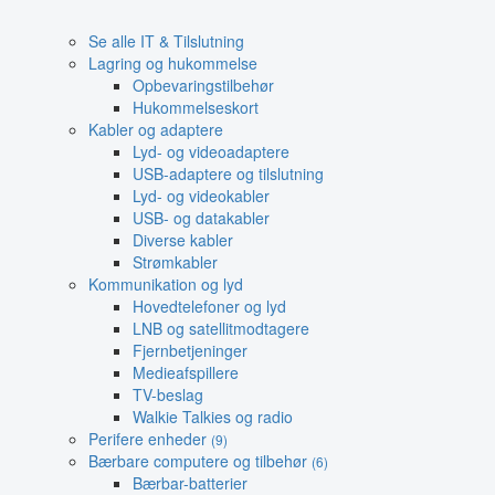
Se alle IT & Tilslutning
Lagring og hukommelse
Opbevaringstilbehør
Hukommelseskort
Kabler og adaptere
Lyd- og videoadaptere
USB-adaptere og tilslutning
Lyd- og videokabler
USB- og datakabler
Diverse kabler
Strømkabler
Kommunikation og lyd
Hovedtelefoner og lyd
LNB og satellitmodtagere
Fjernbetjeninger
Medieafspillere
TV-beslag
Walkie Talkies og radio
Perifere enheder
(9)
Bærbare computere og tilbehør
(6)
Bærbar-batterier