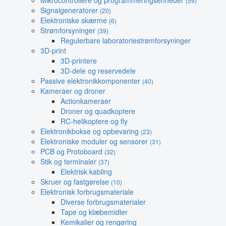
Mikrocontrollere og programmeringsenheder
(59)
Signalgeneratorer
(20)
Elektroniske skærme
(6)
Strømforsyninger
(39)
Regulerbare laboratoriestrømforsyninger
3D-print
3D-printere
3D-dele og reservedele
Passive elektronikkomponenter
(40)
Kameraer og droner
Actionkameraer
Droner og quadkoptere
RC-helikoptere og fly
Elektronikbokse og opbevaring
(23)
Elektroniske moduler og sensorer
(31)
PCB og Protoboard
(32)
Stik og terminaler
(37)
Elektrisk kabling
Skruer og fastgørelse
(10)
Elektronisk forbrugsmateriale
Diverse forbrugsmaterialer
Tape og klæbemidler
Kemikalier og rengøring