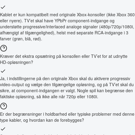
Kablet er kun kompatibelt med originale Xbox-konsoller (ikke Xbox 360
eller nyere). TV’et skal have YPbPr component-indgange og
understøtte progressive/interlaced analoge signaler (480p/720p/1080i,
afhængigt af tilgængelighed), helst med separate RCA-indgange i 3
farver (grøn, blå, rød).
Kræver det ekstra opsætning på konsollen eller TV’et for at udnytte
HD-opløsningen?
Ja, i indstillingerne på den originale Xbox skal du aktivere progressiv
video-output og vælge den tilgængelige opløsning, og på TV’et skal du
sikre, at component-indgangen er valgt. Nogle spil kan begrænse den
faktiske opløsning, så ikke alle når 720p eller 1080i.
Er der begrænsninger i holdbarhed eller typiske problemer med denne
type kabler, og hvordan kan de forebygges?