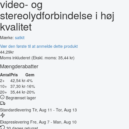
video- og
stereolydforbindelse i høj
kvalitet
Mærke:
satkit
Vær den første til at anmelde dette produkt
44
,
29
kr
Moms inkluderet
(Ekskl. moms: 35,44 kr)
Mængderabatter
Antal
Pris
Gem
2+
42,54 kr
-4%
10+
37,30 kr
-16%
20+
35,44 kr
-20%
Begrænset lager
Standardlevering
Tir, Aug 11 - Tor, Aug 13
Ekspreslevering
Fre, Aug 7 - Man, Aug 10
30 dages returret