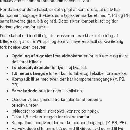
rækkevidde til nemt at forbinde din konsol til tv'et.
Før du bruger dette kabel, er det vigtigt at kontrollere, at dit tv har
komponentindgange til video, som typisk er markeret med Y, PB og PR
samt farverne grøn, blå og rød. Dette sikrer kompatibilitet og den
bedste ydeevne for kablet.
Dette kabel er ideelt til dig, der ønsker en mærkbar forbedring af
billede og lyd i dine Wii-spil, og som vil have en stabil og kvalitetsrig
forbindelse uden besvær.
Opdeling af signalet i tre videokanaler
for et klarere og mere
defineret billede.
To stereolydkanaler
for lyd i høj kvalitet.
1,8 meters længde
for en komfortabel og fleksibel forbindelse.
Kompatibilitet
med tv'er, der har komponentindgange (Y, PB,
PR).
Farvekodede stik
for nem installation.
Opdeler videosignalet i tre kanaler for at forbedre
billedkvaliteten.
Inkluderer to stik til stereolyd (venstre og højre).
Cirka 1,8 meters længde for ekstra komfort.
Kompatibel med tv'er, der har komponentindgange (Y, PB, PR).
Farvekodede stik: grøn, blå og rød til video; hvid og rød til lyd.