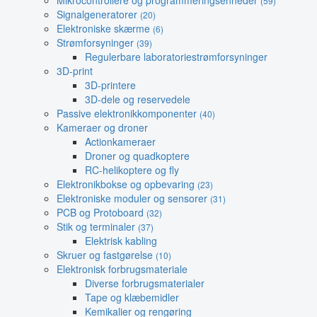
Mikrocontrollere og programmeringsenheder
(59)
Signalgeneratorer
(20)
Elektroniske skærme
(6)
Strømforsyninger
(39)
Regulerbare laboratoriestrømforsyninger
3D-print
3D-printere
3D-dele og reservedele
Passive elektronikkomponenter
(40)
Kameraer og droner
Actionkameraer
Droner og quadkoptere
RC-helikoptere og fly
Elektronikbokse og opbevaring
(23)
Elektroniske moduler og sensorer
(31)
PCB og Protoboard
(32)
Stik og terminaler
(37)
Elektrisk kabling
Skruer og fastgørelse
(10)
Elektronisk forbrugsmateriale
Diverse forbrugsmaterialer
Tape og klæbemidler
Kemikalier og rengøring