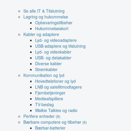
Se alle IT & Tilslutning
Lagring og hukommelse
Opbevaringstilbehør
Hukommelseskort
Kabler og adaptere
Lyd- og videoadaptere
USB-adaptere og tilslutning
Lyd- og videokabler
USB- og datakabler
Diverse kabler
Strømkabler
Kommunikation og lyd
Hovedtelefoner og lyd
LNB og satellitmodtagere
Fjernbetjeninger
Medieafspillere
TV-beslag
Walkie Talkies og radio
Perifere enheder
(9)
Bærbare computere og tilbehør
(6)
Bærbar-batterier