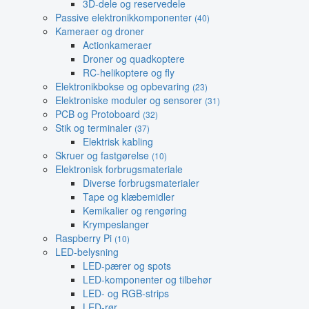
3D-dele og reservedele
Passive elektronikkomponenter
(40)
Kameraer og droner
Actionkameraer
Droner og quadkoptere
RC-helikoptere og fly
Elektronikbokse og opbevaring
(23)
Elektroniske moduler og sensorer
(31)
PCB og Protoboard
(32)
Stik og terminaler
(37)
Elektrisk kabling
Skruer og fastgørelse
(10)
Elektronisk forbrugsmateriale
Diverse forbrugsmaterialer
Tape og klæbemidler
Kemikalier og rengøring
Krympeslanger
Raspberry Pi
(10)
LED-belysning
LED-pærer og spots
LED-komponenter og tilbehør
LED- og RGB-strips
LED-rør