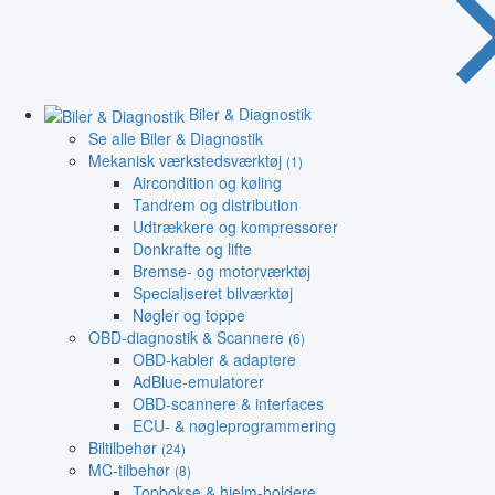
Biler & Diagnostik
Se alle Biler & Diagnostik
Mekanisk værkstedsværktøj
(1)
Aircondition og køling
Tandrem og distribution
Udtrækkere og kompressorer
Donkrafte og lifte
Bremse- og motorværktøj
Specialiseret bilværktøj
Nøgler og toppe
OBD-diagnostik & Scannere
(6)
OBD-kabler & adaptere
AdBlue-emulatorer
OBD-scannere & interfaces
ECU- & nøgleprogrammering
Biltilbehør
(24)
MC-tilbehør
(8)
Topbokse & hjelm-holdere