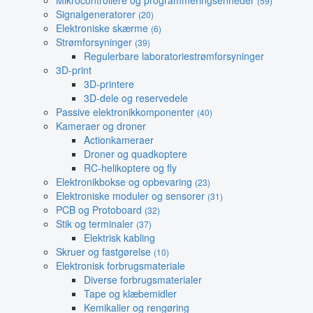
Mikrocontrollere og programmeringsenheder
(59)
Signalgeneratorer
(20)
Elektroniske skærme
(6)
Strømforsyninger
(39)
Regulerbare laboratoriestrømforsyninger
3D-print
3D-printere
3D-dele og reservedele
Passive elektronikkomponenter
(40)
Kameraer og droner
Actionkameraer
Droner og quadkoptere
RC-helikoptere og fly
Elektronikbokse og opbevaring
(23)
Elektroniske moduler og sensorer
(31)
PCB og Protoboard
(32)
Stik og terminaler
(37)
Elektrisk kabling
Skruer og fastgørelse
(10)
Elektronisk forbrugsmateriale
Diverse forbrugsmaterialer
Tape og klæbemidler
Kemikalier og rengøring