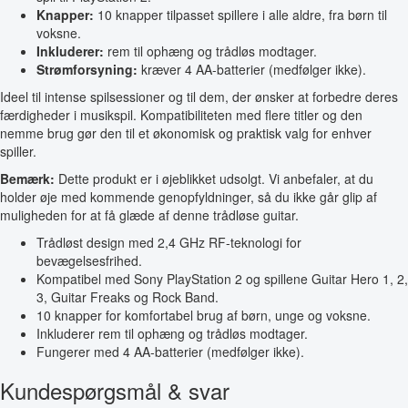
Knapper:
10 knapper tilpasset spillere i alle aldre, fra børn til
voksne.
Inkluderer:
rem til ophæng og trådløs modtager.
Strømforsyning:
kræver 4 AA-batterier (medfølger ikke).
Ideel til intense spilsessioner og til dem, der ønsker at forbedre deres
færdigheder i musikspil. Kompatibiliteten med flere titler og den
nemme brug gør den til et økonomisk og praktisk valg for enhver
spiller.
Bemærk:
Dette produkt er i øjeblikket udsolgt. Vi anbefaler, at du
holder øje med kommende genopfyldninger, så du ikke går glip af
muligheden for at få glæde af denne trådløse guitar.
Trådløst design med 2,4 GHz RF-teknologi for
bevægelsesfrihed.
Kompatibel med Sony PlayStation 2 og spillene Guitar Hero 1, 2,
3, Guitar Freaks og Rock Band.
10 knapper for komfortabel brug af børn, unge og voksne.
Inkluderer rem til ophæng og trådløs modtager.
Fungerer med 4 AA-batterier (medfølger ikke).
Kundespørgsmål & svar