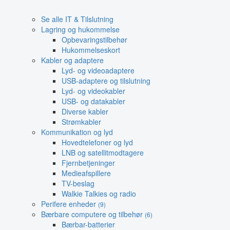
Se alle IT & Tilslutning
Lagring og hukommelse
Opbevaringstilbehør
Hukommelseskort
Kabler og adaptere
Lyd- og videoadaptere
USB-adaptere og tilslutning
Lyd- og videokabler
USB- og datakabler
Diverse kabler
Strømkabler
Kommunikation og lyd
Hovedtelefoner og lyd
LNB og satellitmodtagere
Fjernbetjeninger
Medieafspillere
TV-beslag
Walkie Talkies og radio
Perifere enheder
(9)
Bærbare computere og tilbehør
(6)
Bærbar-batterier