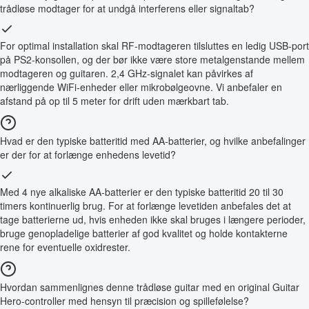
trådløse modtager for at undgå interferens eller signaltab?
For optimal installation skal RF-modtageren tilsluttes en ledig USB-port
på PS2-konsollen, og der bør ikke være store metalgenstande mellem
modtageren og guitaren. 2,4 GHz-signalet kan påvirkes af
nærliggende WiFi-enheder eller mikrobølgeovne. Vi anbefaler en
afstand på op til 5 meter for drift uden mærkbart tab.
Hvad er den typiske batteritid med AA-batterier, og hvilke anbefalinger
er der for at forlænge enhedens levetid?
Med 4 nye alkaliske AA-batterier er den typiske batteritid 20 til 30
timers kontinuerlig brug. For at forlænge levetiden anbefales det at
tage batterierne ud, hvis enheden ikke skal bruges i længere perioder,
bruge genopladelige batterier af god kvalitet og holde kontakterne
rene for eventuelle oxidrester.
Hvordan sammenlignes denne trådløse guitar med en original Guitar
Hero-controller med hensyn til præcision og spillefølelse?