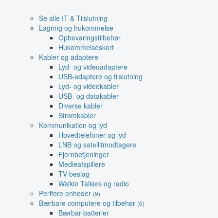
Se alle IT & Tilslutning
Lagring og hukommelse
Opbevaringstilbehør
Hukommelseskort
Kabler og adaptere
Lyd- og videoadaptere
USB-adaptere og tilslutning
Lyd- og videokabler
USB- og datakabler
Diverse kabler
Strømkabler
Kommunikation og lyd
Hovedtelefoner og lyd
LNB og satellitmodtagere
Fjernbetjeninger
Medieafspillere
TV-beslag
Walkie Talkies og radio
Perifere enheder
(9)
Bærbare computere og tilbehør
(6)
Bærbar-batterier