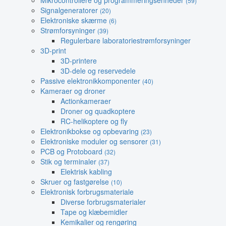
Mikrocontrollere og programmeringsenheder
(59)
Signalgeneratorer
(20)
Elektroniske skærme
(6)
Strømforsyninger
(39)
Regulerbare laboratoriestrømforsyninger
3D-print
3D-printere
3D-dele og reservedele
Passive elektronikkomponenter
(40)
Kameraer og droner
Actionkameraer
Droner og quadkoptere
RC-helikoptere og fly
Elektronikbokse og opbevaring
(23)
Elektroniske moduler og sensorer
(31)
PCB og Protoboard
(32)
Stik og terminaler
(37)
Elektrisk kabling
Skruer og fastgørelse
(10)
Elektronisk forbrugsmateriale
Diverse forbrugsmaterialer
Tape og klæbemidler
Kemikalier og rengøring