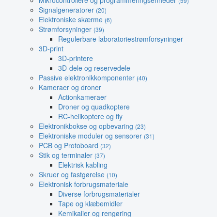
Mikrocontrollere og programmeringsenheder
(59)
Signalgeneratorer
(20)
Elektroniske skærme
(6)
Strømforsyninger
(39)
Regulerbare laboratoriestrømforsyninger
3D-print
3D-printere
3D-dele og reservedele
Passive elektronikkomponenter
(40)
Kameraer og droner
Actionkameraer
Droner og quadkoptere
RC-helikoptere og fly
Elektronikbokse og opbevaring
(23)
Elektroniske moduler og sensorer
(31)
PCB og Protoboard
(32)
Stik og terminaler
(37)
Elektrisk kabling
Skruer og fastgørelse
(10)
Elektronisk forbrugsmateriale
Diverse forbrugsmaterialer
Tape og klæbemidler
Kemikalier og rengøring