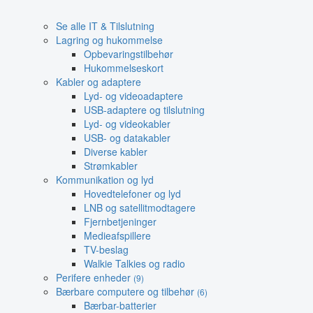
Se alle IT & Tilslutning
Lagring og hukommelse
Opbevaringstilbehør
Hukommelseskort
Kabler og adaptere
Lyd- og videoadaptere
USB-adaptere og tilslutning
Lyd- og videokabler
USB- og datakabler
Diverse kabler
Strømkabler
Kommunikation og lyd
Hovedtelefoner og lyd
LNB og satellitmodtagere
Fjernbetjeninger
Medieafspillere
TV-beslag
Walkie Talkies og radio
Perifere enheder
(9)
Bærbare computere og tilbehør
(6)
Bærbar-batterier