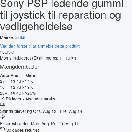
Sony PSP ledende gummi
til joystick til reparation og
vedligeholdelse
Mærke:
satkit
Vær den første til at anmelde dette produkt
13
,
99
kr
Moms inkluderet
(Ekskl. moms: 11,19 kr)
Mængderabatter
Antal
Pris
Gem
2+
13,43 kr
-4%
10+
12,73 kr
-9%
20+
10,49 kr
-25%
På lager - Afsendes straks
Standardlevering
Ons, Aug 12 - Fre, Aug 14
Ekspreslevering
Man, Aug 10 - Tir, Aug 11
30 dages returret