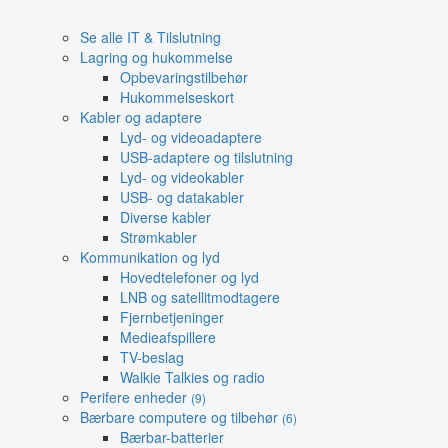
Se alle IT & Tilslutning
Lagring og hukommelse
Opbevaringstilbehør
Hukommelseskort
Kabler og adaptere
Lyd- og videoadaptere
USB-adaptere og tilslutning
Lyd- og videokabler
USB- og datakabler
Diverse kabler
Strømkabler
Kommunikation og lyd
Hovedtelefoner og lyd
LNB og satellitmodtagere
Fjernbetjeninger
Medieafspillere
TV-beslag
Walkie Talkies og radio
Perifere enheder
(9)
Bærbare computere og tilbehør
(6)
Bærbar-batterier