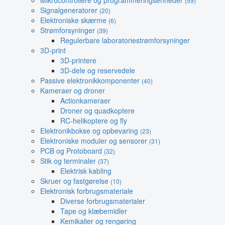
Mikrocontrollere og programmeringsenheder
(59)
Signalgeneratorer
(20)
Elektroniske skærme
(6)
Strømforsyninger
(39)
Regulerbare laboratoriestrømforsyninger
3D-print
3D-printere
3D-dele og reservedele
Passive elektronikkomponenter
(40)
Kameraer og droner
Actionkameraer
Droner og quadkoptere
RC-helikoptere og fly
Elektronikbokse og opbevaring
(23)
Elektroniske moduler og sensorer
(31)
PCB og Protoboard
(32)
Stik og terminaler
(37)
Elektrisk kabling
Skruer og fastgørelse
(10)
Elektronisk forbrugsmateriale
Diverse forbrugsmaterialer
Tape og klæbemidler
Kemikalier og rengøring