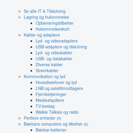
Se alle IT & Tilslutning
Lagring og hukommelse
Opbevaringstilbehør
Hukommelseskort
Kabler og adaptere
Lyd- og videoadaptere
USB-adaptere og tilslutning
Lyd- og videokabler
USB- og datakabler
Diverse kabler
Strømkabler
Kommunikation og lyd
Hovedtelefoner og lyd
LNB og satellitmodtagere
Fjernbetjeninger
Medieafspillere
TV-beslag
Walkie Talkies og radio
Perifere enheder
(9)
Bærbare computere og tilbehør
(6)
Bærbar-batterier