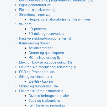
Mikrocontrollere og programmeringsenheder
(59)
Signalgeneratorer
(20)
Elektroniske skærme
(6)
Strømforsyninger
(39)
Regulerbare laboratoriestrømforsyninger
3D-print
3D-printere
3D-dele og reservedele
Passive elektronikkomponenter
(40)
Kameraer og droner
Actionkameraer
Droner og quadkoptere
RC-helikoptere og fly
Elektronikbokse og opbevaring
(23)
Elektroniske moduler og sensorer
(31)
PCB og Protoboard
(32)
Stik og terminaler
(37)
Elektrisk kabling
Skruer og fastgørelse
(10)
Elektronisk forbrugsmateriale
Diverse forbrugsmaterialer
Tape og klæbemidler
Kemikalier og rengøring