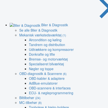
Biler & Diagnostik
Se alle Biler & Diagnostik
Mekanisk værkstedsværktøj
(1)
Aircondition og køling
Tandrem og distribution
Udtrækkere og kompressorer
Donkrafte og lifte
Bremse- og motorværktøj
Specialiseret bilværktøj
Nøgler og toppe
OBD-diagnostik & Scannere
(6)
OBD-kabler & adaptere
AdBlue-emulatorer
OBD-scannere & interfaces
ECU- & nøgleprogrammering
Biltilbehør
(24)
MC-tilbehør
(8)
Topbokse & hjelm-holdere