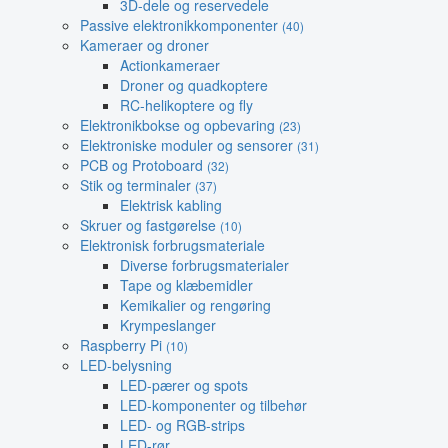
3D-dele og reservedele
Passive elektronikkomponenter
(40)
Kameraer og droner
Actionkameraer
Droner og quadkoptere
RC-helikoptere og fly
Elektronikbokse og opbevaring
(23)
Elektroniske moduler og sensorer
(31)
PCB og Protoboard
(32)
Stik og terminaler
(37)
Elektrisk kabling
Skruer og fastgørelse
(10)
Elektronisk forbrugsmateriale
Diverse forbrugsmaterialer
Tape og klæbemidler
Kemikalier og rengøring
Krympeslanger
Raspberry Pi
(10)
LED-belysning
LED-pærer og spots
LED-komponenter og tilbehør
LED- og RGB-strips
LED-rør