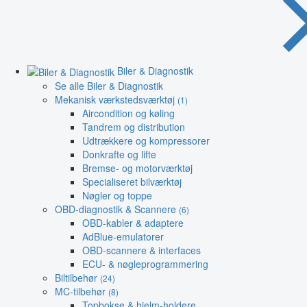
Biler & Diagnostik
Se alle Biler & Diagnostik
Mekanisk værkstedsværktøj
(1)
Aircondition og køling
Tandrem og distribution
Udtrækkere og kompressorer
Donkrafte og lifte
Bremse- og motorværktøj
Specialiseret bilværktøj
Nøgler og toppe
OBD-diagnostik & Scannere
(6)
OBD-kabler & adaptere
AdBlue-emulatorer
OBD-scannere & interfaces
ECU- & nøgleprogrammering
Biltilbehør
(24)
MC-tilbehør
(8)
Topbokse & hjelm-holdere