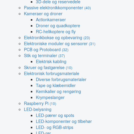
3D-dele og reservedele
Passive elektronikkomponenter
(40)
Kameraer og droner
Actionkameraer
Droner og quadkoptere
RC-helikoptere og fly
Elektronikbokse og opbevaring
(23)
Elektroniske moduler og sensorer
(31)
PCB og Protoboard
(32)
Stik og terminaler
(37)
Elektrisk kabling
Skruer og fastgørelse
(10)
Elektronisk forbrugsmateriale
Diverse forbrugsmaterialer
Tape og klæbemidler
Kemikalier og rengøring
Krympeslanger
Raspberry Pi
(10)
LED-belysning
LED-pærer og spots
LED-komponenter og tilbehør
LED- og RGB-strips
LED-rør