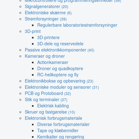
Mikrocontrollere og programmeringsenheder
(59)
Signalgeneratorer
(20)
Elektroniske skærme
(6)
Strømforsyninger
(39)
Regulerbare laboratoriestrømforsyninger
3D-print
3D-printere
3D-dele og reservedele
Passive elektronikkomponenter
(40)
Kameraer og droner
Actionkameraer
Droner og quadkoptere
RC-helikoptere og fly
Elektronikbokse og opbevaring
(23)
Elektroniske moduler og sensorer
(31)
PCB og Protoboard
(32)
Stik og terminaler
(37)
Elektrisk kabling
Skruer og fastgørelse
(10)
Elektronisk forbrugsmateriale
Diverse forbrugsmaterialer
Tape og klæbemidler
Kemikalier og rengøring