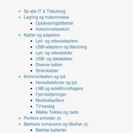
Se alle IT & Tilslutning
Lagring og hukommelse
Opbevaringstilbehør
Hukommelseskort
Kabler og adaptere
Lyd- og videoadaptere
USB-adaptere og tilslutning
Lyd- og videokabler
USB- og datakabler
Diverse kabler
Strømkabler
Kommunikation og lyd
Hovedtelefoner og lyd
LNB og satellitmodtagere
Fjernbetjeninger
Medieafspillere
TV-beslag
Walkie Talkies og radio
Perifere enheder
(9)
Bærbare computere og tilbehør
(6)
Bærbar-batterier