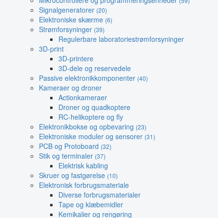
Mikrocontrollere og programmeringsenheder
(59)
Signalgeneratorer
(20)
Elektroniske skærme
(6)
Strømforsyninger
(39)
Regulerbare laboratoriestrømforsyninger
3D-print
3D-printere
3D-dele og reservedele
Passive elektronikkomponenter
(40)
Kameraer og droner
Actionkameraer
Droner og quadkoptere
RC-helikoptere og fly
Elektronikbokse og opbevaring
(23)
Elektroniske moduler og sensorer
(31)
PCB og Protoboard
(32)
Stik og terminaler
(37)
Elektrisk kabling
Skruer og fastgørelse
(10)
Elektronisk forbrugsmateriale
Diverse forbrugsmaterialer
Tape og klæbemidler
Kemikalier og rengøring