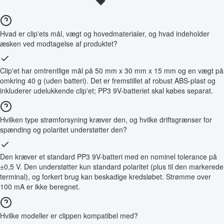
Hvad er clip'ets mål, vægt og hovedmaterialer, og hvad indeholder
æsken ved modtagelse af produktet?
Clip'et har omtrentlige mål på 50 mm x 30 mm x 15 mm og en vægt på
omkring 40 g (uden batteri). Det er fremstillet af robust ABS-plast og
inkluderer udelukkende clip'et; PP3 9V-batteriet skal købes separat.
Hvilken type strømforsyning kræver den, og hvilke driftsgrænser for
spænding og polaritet understøtter den?
Den kræver et standard PP3 9V-batteri med en nominel tolerance på
±0,5 V. Den understøtter kun standard polaritet (plus til den markerede
terminal), og forkert brug kan beskadige kredsløbet. Strømme over
100 mA er ikke beregnet.
Hvilke modeller er clippen kompatibel med?