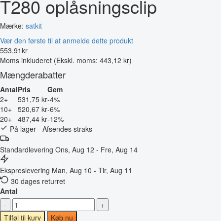
T280 oplåsningsclip
Mærke:
satkit
Vær den første til at anmelde dette produkt
553
,
91
kr
Moms inkluderet
(Ekskl. moms: 443,12 kr)
Mængderabatter
Antal
Pris
Gem
2+
531,75 kr
-4%
10+
520,67 kr
-6%
20+
487,44 kr
-12%
På lager - Afsendes straks
Standardlevering
Ons, Aug 12 - Fre, Aug 14
Ekspreslevering
Man, Aug 10 - Tir, Aug 11
30 dages returret
Antal
-
+
Tilføj til kurv
Køb nu