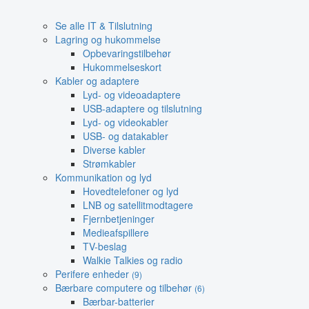
Se alle IT & Tilslutning
Lagring og hukommelse
Opbevaringstilbehør
Hukommelseskort
Kabler og adaptere
Lyd- og videoadaptere
USB-adaptere og tilslutning
Lyd- og videokabler
USB- og datakabler
Diverse kabler
Strømkabler
Kommunikation og lyd
Hovedtelefoner og lyd
LNB og satellitmodtagere
Fjernbetjeninger
Medieafspillere
TV-beslag
Walkie Talkies og radio
Perifere enheder
(9)
Bærbare computere og tilbehør
(6)
Bærbar-batterier