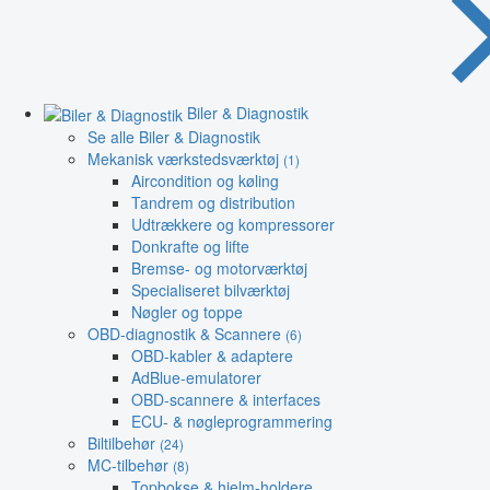
Biler & Diagnostik
Se alle Biler & Diagnostik
Mekanisk værkstedsværktøj
(1)
Aircondition og køling
Tandrem og distribution
Udtrækkere og kompressorer
Donkrafte og lifte
Bremse- og motorværktøj
Specialiseret bilværktøj
Nøgler og toppe
OBD-diagnostik & Scannere
(6)
OBD-kabler & adaptere
AdBlue-emulatorer
OBD-scannere & interfaces
ECU- & nøgleprogrammering
Biltilbehør
(24)
MC-tilbehør
(8)
Topbokse & hjelm-holdere