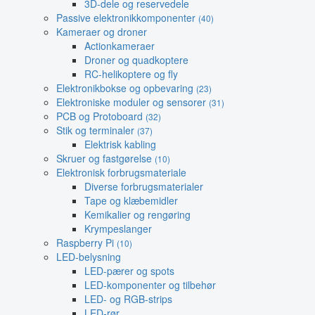
3D-dele og reservedele
Passive elektronikkomponenter
(40)
Kameraer og droner
Actionkameraer
Droner og quadkoptere
RC-helikoptere og fly
Elektronikbokse og opbevaring
(23)
Elektroniske moduler og sensorer
(31)
PCB og Protoboard
(32)
Stik og terminaler
(37)
Elektrisk kabling
Skruer og fastgørelse
(10)
Elektronisk forbrugsmateriale
Diverse forbrugsmaterialer
Tape og klæbemidler
Kemikalier og rengøring
Krympeslanger
Raspberry Pi
(10)
LED-belysning
LED-pærer og spots
LED-komponenter og tilbehør
LED- og RGB-strips
LED-rør