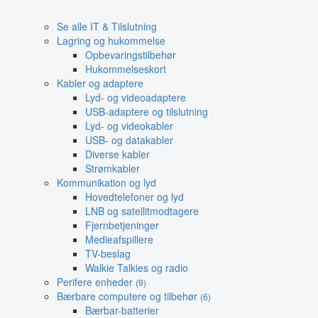
Se alle IT & Tilslutning
Lagring og hukommelse
Opbevaringstilbehør
Hukommelseskort
Kabler og adaptere
Lyd- og videoadaptere
USB-adaptere og tilslutning
Lyd- og videokabler
USB- og datakabler
Diverse kabler
Strømkabler
Kommunikation og lyd
Hovedtelefoner og lyd
LNB og satellitmodtagere
Fjernbetjeninger
Medieafspillere
TV-beslag
Walkie Talkies og radio
Perifere enheder
(9)
Bærbare computere og tilbehør
(6)
Bærbar-batterier