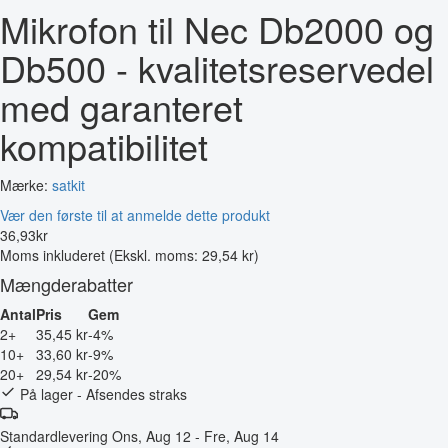
Mikrofon til Nec Db2000 og
Db500 - kvalitetsreservedel
med garanteret
kompatibilitet
Mærke:
satkit
Vær den første til at anmelde dette produkt
36
,
93
kr
Moms inkluderet
(Ekskl. moms: 29,54 kr)
Mængderabatter
Antal
Pris
Gem
2+
35,45 kr
-4%
10+
33,60 kr
-9%
20+
29,54 kr
-20%
På lager - Afsendes straks
Standardlevering
Ons, Aug 12 - Fre, Aug 14