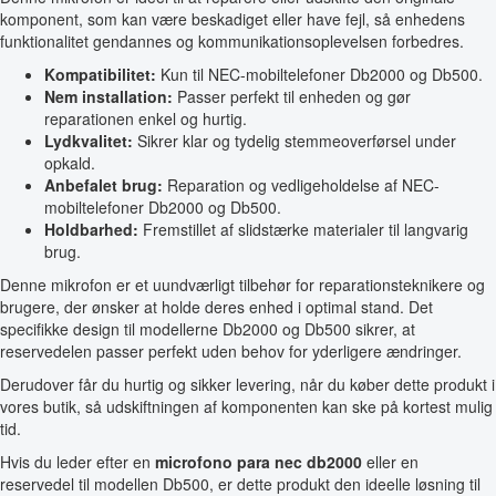
komponent, som kan være beskadiget eller have fejl, så enhedens
funktionalitet gendannes og kommunikationsoplevelsen forbedres.
Kompatibilitet:
Kun til NEC-mobiltelefoner Db2000 og Db500.
Nem installation:
Passer perfekt til enheden og gør
reparationen enkel og hurtig.
Lydkvalitet:
Sikrer klar og tydelig stemmeoverførsel under
opkald.
Anbefalet brug:
Reparation og vedligeholdelse af NEC-
mobiltelefoner Db2000 og Db500.
Holdbarhed:
Fremstillet af slidstærke materialer til langvarig
brug.
Denne mikrofon er et uundværligt tilbehør for reparationsteknikere og
brugere, der ønsker at holde deres enhed i optimal stand. Det
specifikke design til modellerne Db2000 og Db500 sikrer, at
reservedelen passer perfekt uden behov for yderligere ændringer.
Derudover får du hurtig og sikker levering, når du køber dette produkt i
vores butik, så udskiftningen af komponenten kan ske på kortest mulig
tid.
Hvis du leder efter en
microfono para nec db2000
eller en
reservedel til modellen Db500, er dette produkt den ideelle løsning til