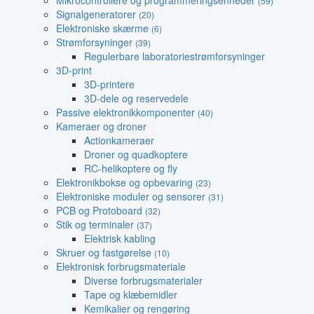
Mikrocontrollere og programmeringsenheder
(59)
Signalgeneratorer
(20)
Elektroniske skærme
(6)
Strømforsyninger
(39)
Regulerbare laboratoriestrømforsyninger
3D-print
3D-printere
3D-dele og reservedele
Passive elektronikkomponenter
(40)
Kameraer og droner
Actionkameraer
Droner og quadkoptere
RC-helikoptere og fly
Elektronikbokse og opbevaring
(23)
Elektroniske moduler og sensorer
(31)
PCB og Protoboard
(32)
Stik og terminaler
(37)
Elektrisk kabling
Skruer og fastgørelse
(10)
Elektronisk forbrugsmateriale
Diverse forbrugsmaterialer
Tape og klæbemidler
Kemikalier og rengøring