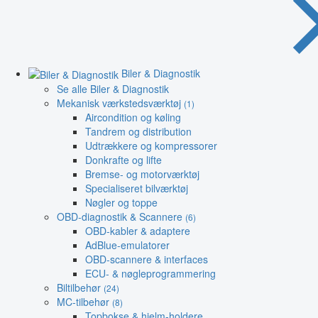
Biler & Diagnostik
Se alle Biler & Diagnostik
Mekanisk værkstedsværktøj
(1)
Aircondition og køling
Tandrem og distribution
Udtrækkere og kompressorer
Donkrafte og lifte
Bremse- og motorværktøj
Specialiseret bilværktøj
Nøgler og toppe
OBD-diagnostik & Scannere
(6)
OBD-kabler & adaptere
AdBlue-emulatorer
OBD-scannere & interfaces
ECU- & nøgleprogrammering
Biltilbehør
(24)
MC-tilbehør
(8)
Topbokse & hjelm-holdere