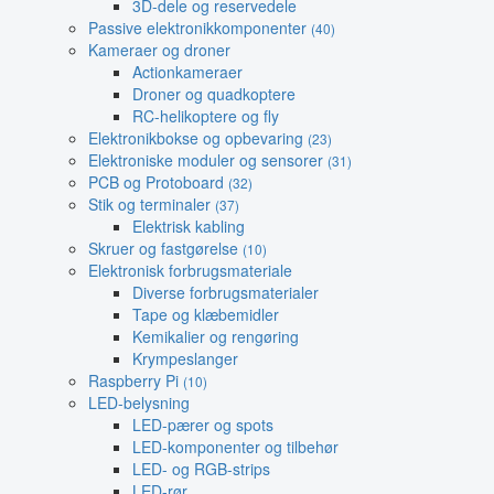
3D-dele og reservedele
Passive elektronikkomponenter
(40)
Kameraer og droner
Actionkameraer
Droner og quadkoptere
RC-helikoptere og fly
Elektronikbokse og opbevaring
(23)
Elektroniske moduler og sensorer
(31)
PCB og Protoboard
(32)
Stik og terminaler
(37)
Elektrisk kabling
Skruer og fastgørelse
(10)
Elektronisk forbrugsmateriale
Diverse forbrugsmaterialer
Tape og klæbemidler
Kemikalier og rengøring
Krympeslanger
Raspberry Pi
(10)
LED-belysning
LED-pærer og spots
LED-komponenter og tilbehør
LED- og RGB-strips
LED-rør