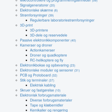
Mikrocontrollere og programmeringsenheder
(59)
Signalgeneratorer
(20)
Elektroniske skærme
(6)
Strømforsyninger
(39)
Regulerbare laboratoriestrømforsyninger
3D-print
3D-printere
3D-dele og reservedele
Passive elektronikkomponenter
(40)
Kameraer og droner
Actionkameraer
Droner og quadkoptere
RC-helikoptere og fly
Elektronikbokse og opbevaring
(23)
Elektroniske moduler og sensorer
(31)
PCB og Protoboard
(32)
Stik og terminaler
(37)
Elektrisk kabling
Skruer og fastgørelse
(10)
Elektronisk forbrugsmateriale
Diverse forbrugsmaterialer
Tape og klæbemidler
Kemikalier og rengøring