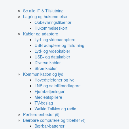
Se alle IT & Tilslutning
Lagring og hukommelse
Opbevaringstilbehør
Hukommelseskort
Kabler og adaptere
Lyd- og videoadaptere
USB-adaptere og tilslutning
Lyd- og videokabler
USB- og datakabler
Diverse kabler
Strømkabler
Kommunikation og lyd
Hovedtelefoner og lyd
LNB og satellitmodtagere
Fjernbetjeninger
Medieafspillere
TV-beslag
Walkie Talkies og radio
Perifere enheder
(9)
Bærbare computere og tilbehør
(6)
Bærbar-batterier