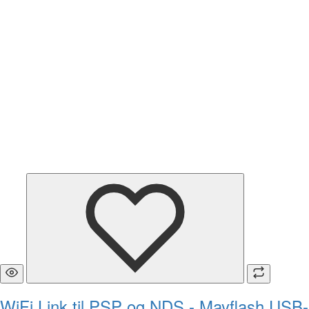
WiFi Link til PSP og NDS - Mayflash USB-