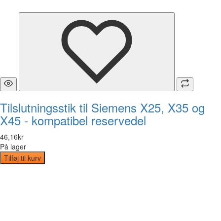
Tilslutningsstik til Siemens X25, X35 og
X45 - kompatibel reservedel
46
,
16
kr
På lager
Tilføj til kurv