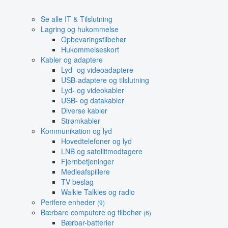
Se alle IT & Tilslutning
Lagring og hukommelse
Opbevaringstilbehør
Hukommelseskort
Kabler og adaptere
Lyd- og videoadaptere
USB-adaptere og tilslutning
Lyd- og videokabler
USB- og datakabler
Diverse kabler
Strømkabler
Kommunikation og lyd
Hovedtelefoner og lyd
LNB og satellitmodtagere
Fjernbetjeninger
Medieafspillere
TV-beslag
Walkie Talkies og radio
Perifere enheder
(9)
Bærbare computere og tilbehør
(6)
Bærbar-batterier