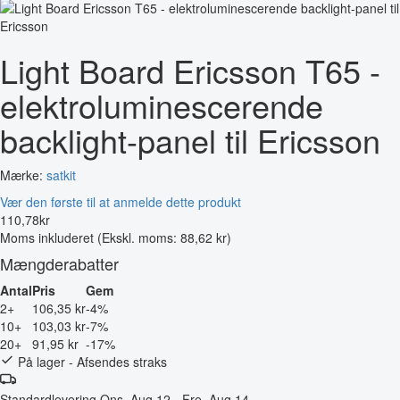
Light Board Ericsson T65 -
elektroluminescerende
backlight-panel til Ericsson
Mærke:
satkit
Vær den første til at anmelde dette produkt
110
,
78
kr
Moms inkluderet
(Ekskl. moms: 88,62 kr)
Mængderabatter
Antal
Pris
Gem
2+
106,35 kr
-4%
10+
103,03 kr
-7%
20+
91,95 kr
-17%
På lager - Afsendes straks
Standardlevering
Ons, Aug 12 - Fre, Aug 14