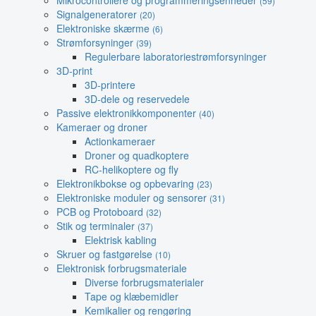
Mikrocontrollere og programmeringsenheder
(59)
Signalgeneratorer
(20)
Elektroniske skærme
(6)
Strømforsyninger
(39)
Regulerbare laboratoriestrømforsyninger
3D-print
3D-printere
3D-dele og reservedele
Passive elektronikkomponenter
(40)
Kameraer og droner
Actionkameraer
Droner og quadkoptere
RC-helikoptere og fly
Elektronikbokse og opbevaring
(23)
Elektroniske moduler og sensorer
(31)
PCB og Protoboard
(32)
Stik og terminaler
(37)
Elektrisk kabling
Skruer og fastgørelse
(10)
Elektronisk forbrugsmateriale
Diverse forbrugsmaterialer
Tape og klæbemidler
Kemikalier og rengøring