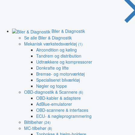
Biler & Diagnostik
Se alle Biler & Diagnostik
Mekanisk værkstedsværktøj
(1)
Aircondition og køling
Tandrem og distribution
Udtrækkere og kompressorer
Donkrafte og lifte
Bremse- og motorværktøj
Specialiseret bilværktøj
Nøgler og toppe
OBD-diagnostik & Scannere
(6)
OBD-kabler & adaptere
AdBlue-emulatorer
OBD-scannere & interfaces
ECU- & nøgleprogrammering
Biltilbehør
(24)
MC-tilbehør
(8)
Topbokse & hjelm-holdere