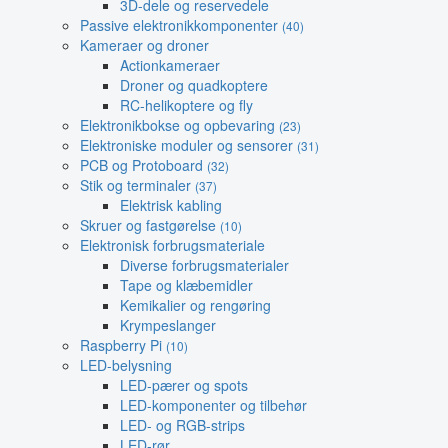
3D-dele og reservedele
Passive elektronikkomponenter
(40)
Kameraer og droner
Actionkameraer
Droner og quadkoptere
RC-helikoptere og fly
Elektronikbokse og opbevaring
(23)
Elektroniske moduler og sensorer
(31)
PCB og Protoboard
(32)
Stik og terminaler
(37)
Elektrisk kabling
Skruer og fastgørelse
(10)
Elektronisk forbrugsmateriale
Diverse forbrugsmaterialer
Tape og klæbemidler
Kemikalier og rengøring
Krympeslanger
Raspberry Pi
(10)
LED-belysning
LED-pærer og spots
LED-komponenter og tilbehør
LED- og RGB-strips
LED-rør