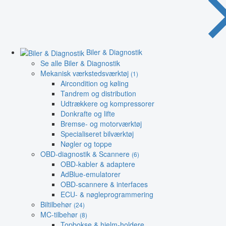
Biler & Diagnostik
Se alle Biler & Diagnostik
Mekanisk værkstedsværktøj
(1)
Aircondition og køling
Tandrem og distribution
Udtrækkere og kompressorer
Donkrafte og lifte
Bremse- og motorværktøj
Specialiseret bilværktøj
Nøgler og toppe
OBD-diagnostik & Scannere
(6)
OBD-kabler & adaptere
AdBlue-emulatorer
OBD-scannere & interfaces
ECU- & nøgleprogrammering
Biltilbehør
(24)
MC-tilbehør
(8)
Topbokse & hjelm-holdere