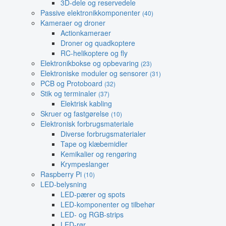
3D-dele og reservedele
Passive elektronikkomponenter
(40)
Kameraer og droner
Actionkameraer
Droner og quadkoptere
RC-helikoptere og fly
Elektronikbokse og opbevaring
(23)
Elektroniske moduler og sensorer
(31)
PCB og Protoboard
(32)
Stik og terminaler
(37)
Elektrisk kabling
Skruer og fastgørelse
(10)
Elektronisk forbrugsmateriale
Diverse forbrugsmaterialer
Tape og klæbemidler
Kemikalier og rengøring
Krympeslanger
Raspberry Pi
(10)
LED-belysning
LED-pærer og spots
LED-komponenter og tilbehør
LED- og RGB-strips
LED-rør