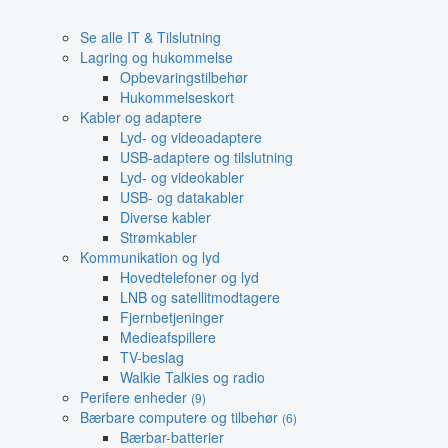
Se alle IT & Tilslutning
Lagring og hukommelse
Opbevaringstilbehør
Hukommelseskort
Kabler og adaptere
Lyd- og videoadaptere
USB-adaptere og tilslutning
Lyd- og videokabler
USB- og datakabler
Diverse kabler
Strømkabler
Kommunikation og lyd
Hovedtelefoner og lyd
LNB og satellitmodtagere
Fjernbetjeninger
Medieafspillere
TV-beslag
Walkie Talkies og radio
Perifere enheder
(9)
Bærbare computere og tilbehør
(6)
Bærbar-batterier