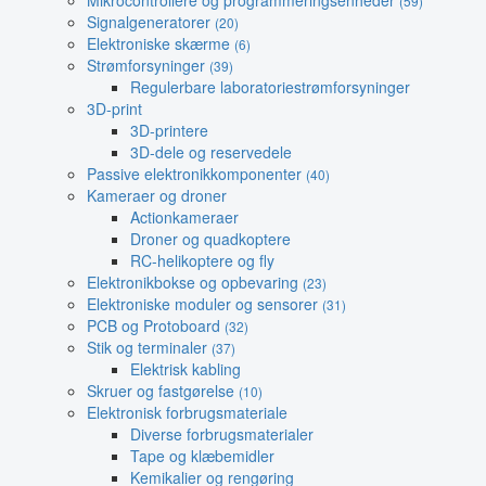
Mikrocontrollere og programmeringsenheder
(59)
Signalgeneratorer
(20)
Elektroniske skærme
(6)
Strømforsyninger
(39)
Regulerbare laboratoriestrømforsyninger
3D-print
3D-printere
3D-dele og reservedele
Passive elektronikkomponenter
(40)
Kameraer og droner
Actionkameraer
Droner og quadkoptere
RC-helikoptere og fly
Elektronikbokse og opbevaring
(23)
Elektroniske moduler og sensorer
(31)
PCB og Protoboard
(32)
Stik og terminaler
(37)
Elektrisk kabling
Skruer og fastgørelse
(10)
Elektronisk forbrugsmateriale
Diverse forbrugsmaterialer
Tape og klæbemidler
Kemikalier og rengøring