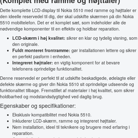
(Komplet med ramme og højttaler)
Dette komplette LCD-display til Nokia 5510 med ramme og højttaler er
den ideelle reservedel til dig, der skal udskifte skærmen på din Nokia
5510 mobiltelefon. Det er et komplet sæt, som indeholder alle de
nødvendige komponenter til en effektiv og holdbar reparation.
LCD-skærm i høj kvalitet:
sikrer en klar og tydelig visning, som
den originale.
Fuldt monteret frontramme:
gør installationen lettere og sikrer
en perfekt pasform i enheden.
Integreret højttaler:
en vigtig komponent for at bevare
telefonens oprindelige funktionalitet.
Denne reservedel er perfekt til at udskifte beskadigede, ødelagte eller
defekte skærme og giver din Nokia 5510 sit oprindelige udseende og
funktionalitet tilbage. Fremstillet af materialer i høj kvalitet, som sikrer
holdbarhed og modstandsdygtighed ved daglig brug.
Egenskaber og specifikationer:
Eksklusiv kompatibilitet med Nokia 5510.
Inkluderer LCD-skærm, ramme og integreret højttaler.
Nem installation, ideel til teknikere og brugere med erfaring i
reparation.