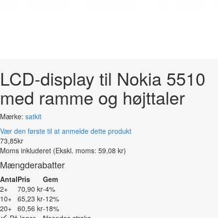
LCD-display til Nokia 5510
med ramme og højttaler
Mærke:
satkit
Vær den første til at anmelde dette produkt
73
,
85
kr
Moms inkluderet
(Ekskl. moms: 59,08 kr)
Mængderabatter
Antal
Pris
Gem
2+
70,90 kr
-4%
10+
65,23 kr
-12%
20+
60,56 kr
-18%
På lager - Afsendes straks