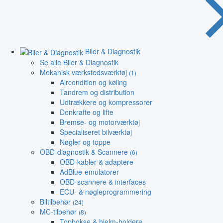
Biler & Diagnostik
Se alle Biler & Diagnostik
Mekanisk værkstedsværktøj
(1)
Aircondition og køling
Tandrem og distribution
Udtrækkere og kompressorer
Donkrafte og lifte
Bremse- og motorværktøj
Specialiseret bilværktøj
Nøgler og toppe
OBD-diagnostik & Scannere
(6)
OBD-kabler & adaptere
AdBlue-emulatorer
OBD-scannere & interfaces
ECU- & nøgleprogrammering
Biltilbehør
(24)
MC-tilbehør
(8)
Topbokse & hjelm-holdere