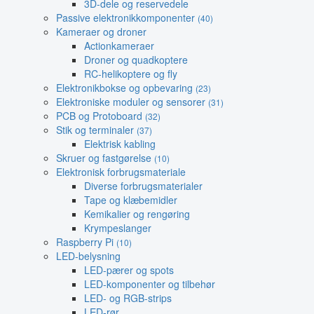
3D-dele og reservedele
Passive elektronikkomponenter
(40)
Kameraer og droner
Actionkameraer
Droner og quadkoptere
RC-helikoptere og fly
Elektronikbokse og opbevaring
(23)
Elektroniske moduler og sensorer
(31)
PCB og Protoboard
(32)
Stik og terminaler
(37)
Elektrisk kabling
Skruer og fastgørelse
(10)
Elektronisk forbrugsmateriale
Diverse forbrugsmaterialer
Tape og klæbemidler
Kemikalier og rengøring
Krympeslanger
Raspberry Pi
(10)
LED-belysning
LED-pærer og spots
LED-komponenter og tilbehør
LED- og RGB-strips
LED-rør