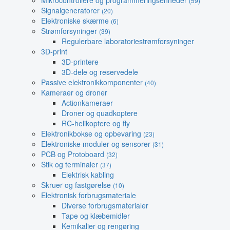
Mikrocontrollere og programmeringsenheder
(59)
Signalgeneratorer
(20)
Elektroniske skærme
(6)
Strømforsyninger
(39)
Regulerbare laboratoriestrømforsyninger
3D-print
3D-printere
3D-dele og reservedele
Passive elektronikkomponenter
(40)
Kameraer og droner
Actionkameraer
Droner og quadkoptere
RC-helikoptere og fly
Elektronikbokse og opbevaring
(23)
Elektroniske moduler og sensorer
(31)
PCB og Protoboard
(32)
Stik og terminaler
(37)
Elektrisk kabling
Skruer og fastgørelse
(10)
Elektronisk forbrugsmateriale
Diverse forbrugsmaterialer
Tape og klæbemidler
Kemikalier og rengøring