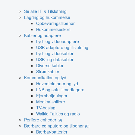
Se alle IT & Tilslutning
Lagring og hukommelse
Opbevaringstilbehør
Hukommelseskort
Kabler og adaptere
Lyd- og videoadaptere
USB-adaptere og tilslutning
Lyd- og videokabler
USB- og datakabler
Diverse kabler
Strømkabler
Kommunikation og lyd
Hovedtelefoner og lyd
LNB og satellitmodtagere
Fjernbetjeninger
Medieafspillere
TV-beslag
Walkie Talkies og radio
Perifere enheder
(9)
Bærbare computere og tilbehør
(6)
Bærbar-batterier