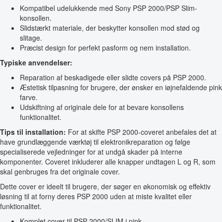
Kompatibel udelukkende med Sony PSP 2000/PSP Slim-
konsollen.
Slidstærkt materiale, der beskytter konsollen mod stød og
slitage.
Præcist design for perfekt pasform og nem installation.
Typiske anvendelser:
Reparation af beskadigede eller slidte covers på PSP 2000.
Æstetisk tilpasning for brugere, der ønsker en iøjnefaldende pink
farve.
Udskiftning af originale dele for at bevare konsollens
funktionalitet.
Tips til installation:
For at skifte PSP 2000-coveret anbefales det at
have grundlæggende værktøj til elektronikreparation og følge
specialiserede vejledninger for at undgå skader på interne
komponenter. Coveret inkluderer alle knapper undtagen L og R, som
skal genbruges fra det originale cover.
Dette cover er ideelt til brugere, der søger en økonomisk og effektiv
løsning til at forny deres PSP 2000 uden at miste kvalitet eller
funktionalitet.
Komplet cover til PSP 2000/SLIM i pink.