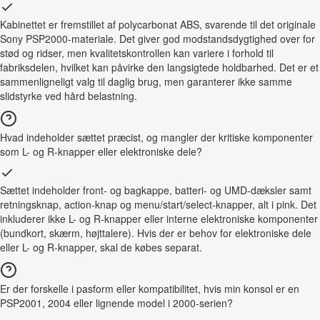
Kabinettet er fremstillet af polycarbonat ABS, svarende til det originale
Sony PSP2000-materiale. Det giver god modstandsdygtighed over for
stød og ridser, men kvalitetskontrollen kan variere i forhold til
fabriksdelen, hvilket kan påvirke den langsigtede holdbarhed. Det er et
sammenligneligt valg til daglig brug, men garanterer ikke samme
slidstyrke ved hård belastning.
Hvad indeholder sættet præcist, og mangler der kritiske komponenter
som L- og R-knapper eller elektroniske dele?
Sættet indeholder front- og bagkappe, batteri- og UMD-dæksler samt
retningsknap, action-knap og menu/start/select-knapper, alt i pink. Det
inkluderer ikke L- og R-knapper eller interne elektroniske komponenter
(bundkort, skærm, højttalere). Hvis der er behov for elektroniske dele
eller L- og R-knapper, skal de købes separat.
Er der forskelle i pasform eller kompatibilitet, hvis min konsol er en
PSP2001, 2004 eller lignende model i 2000-serien?