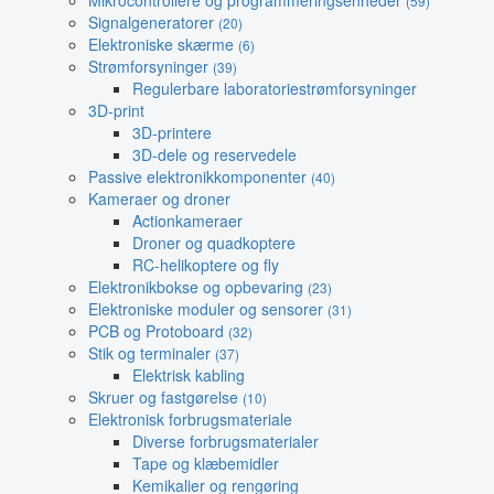
Mikrocontrollere og programmeringsenheder
(59)
Signalgeneratorer
(20)
Elektroniske skærme
(6)
Strømforsyninger
(39)
Regulerbare laboratoriestrømforsyninger
3D-print
3D-printere
3D-dele og reservedele
Passive elektronikkomponenter
(40)
Kameraer og droner
Actionkameraer
Droner og quadkoptere
RC-helikoptere og fly
Elektronikbokse og opbevaring
(23)
Elektroniske moduler og sensorer
(31)
PCB og Protoboard
(32)
Stik og terminaler
(37)
Elektrisk kabling
Skruer og fastgørelse
(10)
Elektronisk forbrugsmateriale
Diverse forbrugsmaterialer
Tape og klæbemidler
Kemikalier og rengøring