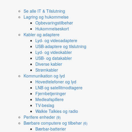
Se alle IT & Tilslutning
Lagring og hukommelse
Opbevaringstilbehør
Hukommelseskort
Kabler og adaptere
Lyd- og videoadaptere
USB-adaptere og tilslutning
Lyd- og videokabler
USB- og datakabler
Diverse kabler
Strømkabler
Kommunikation og lyd
Hovedtelefoner og lyd
LNB og satellitmodtagere
Fjernbetjeninger
Medieafspillere
TV-beslag
Walkie Talkies og radio
Perifere enheder
(9)
Bærbare computere og tilbehør
(6)
Bærbar-batterier