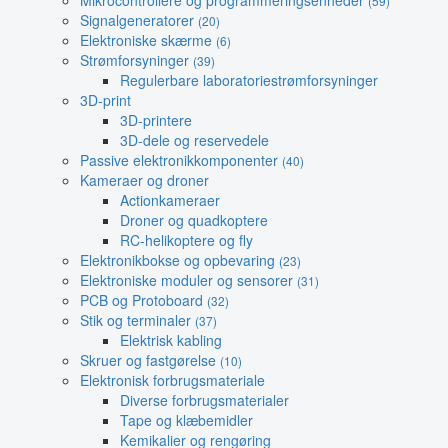
Mikrocontrollere og programmeringsenheder
(59)
Signalgeneratorer
(20)
Elektroniske skærme
(6)
Strømforsyninger
(39)
Regulerbare laboratoriestrømforsyninger
3D-print
3D-printere
3D-dele og reservedele
Passive elektronikkomponenter
(40)
Kameraer og droner
Actionkameraer
Droner og quadkoptere
RC-helikoptere og fly
Elektronikbokse og opbevaring
(23)
Elektroniske moduler og sensorer
(31)
PCB og Protoboard
(32)
Stik og terminaler
(37)
Elektrisk kabling
Skruer og fastgørelse
(10)
Elektronisk forbrugsmateriale
Diverse forbrugsmaterialer
Tape og klæbemidler
Kemikalier og rengøring