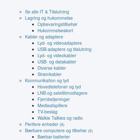
Se alle IT & Tilslutning
Lagring og hukommelse
Opbevaringstilbehør
Hukommelseskort
Kabler og adaptere
Lyd- og videoadaptere
USB-adaptere og tilslutning
Lyd- og videokabler
USB- og datakabler
Diverse kabler
Strømkabler
Kommunikation og lyd
Hovedtelefoner og lyd
LNB og satellitmodtagere
Fjernbetjeninger
Medieafspillere
TV-beslag
Walkie Talkies og radio
Perifere enheder
(9)
Bærbare computere og tilbehør
(6)
Bærbar-batterier