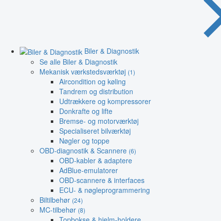
Biler & Diagnostik
Se alle Biler & Diagnostik
Mekanisk værkstedsværktøj
(1)
Aircondition og køling
Tandrem og distribution
Udtrækkere og kompressorer
Donkrafte og lifte
Bremse- og motorværktøj
Specialiseret bilværktøj
Nøgler og toppe
OBD-diagnostik & Scannere
(6)
OBD-kabler & adaptere
AdBlue-emulatorer
OBD-scannere & interfaces
ECU- & nøgleprogrammering
Biltilbehør
(24)
MC-tilbehør
(8)
Topbokse & hjelm-holdere