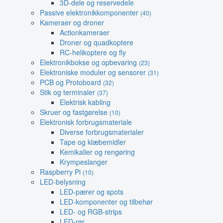
3D-dele og reservedele
Passive elektronikkomponenter
(40)
Kameraer og droner
Actionkameraer
Droner og quadkoptere
RC-helikoptere og fly
Elektronikbokse og opbevaring
(23)
Elektroniske moduler og sensorer
(31)
PCB og Protoboard
(32)
Stik og terminaler
(37)
Elektrisk kabling
Skruer og fastgørelse
(10)
Elektronisk forbrugsmateriale
Diverse forbrugsmaterialer
Tape og klæbemidler
Kemikalier og rengøring
Krympeslanger
Raspberry Pi
(10)
LED-belysning
LED-pærer og spots
LED-komponenter og tilbehør
LED- og RGB-strips
LED-rør