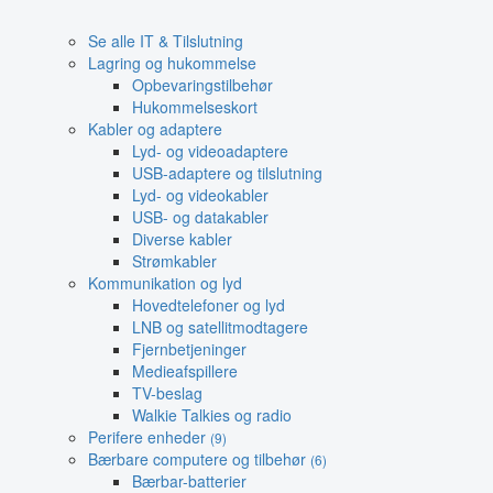
Se alle IT & Tilslutning
Lagring og hukommelse
Opbevaringstilbehør
Hukommelseskort
Kabler og adaptere
Lyd- og videoadaptere
USB-adaptere og tilslutning
Lyd- og videokabler
USB- og datakabler
Diverse kabler
Strømkabler
Kommunikation og lyd
Hovedtelefoner og lyd
LNB og satellitmodtagere
Fjernbetjeninger
Medieafspillere
TV-beslag
Walkie Talkies og radio
Perifere enheder
(9)
Bærbare computere og tilbehør
(6)
Bærbar-batterier