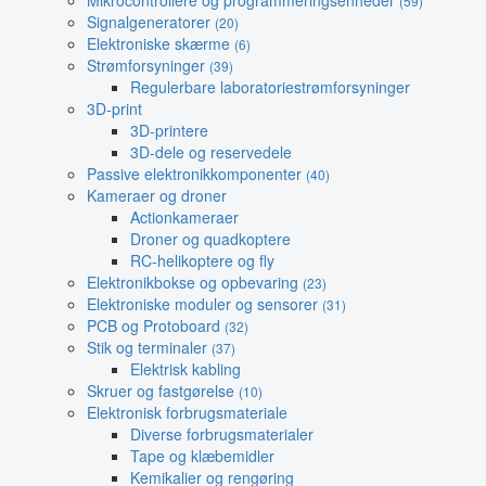
Mikrocontrollere og programmeringsenheder
(59)
Signalgeneratorer
(20)
Elektroniske skærme
(6)
Strømforsyninger
(39)
Regulerbare laboratoriestrømforsyninger
3D-print
3D-printere
3D-dele og reservedele
Passive elektronikkomponenter
(40)
Kameraer og droner
Actionkameraer
Droner og quadkoptere
RC-helikoptere og fly
Elektronikbokse og opbevaring
(23)
Elektroniske moduler og sensorer
(31)
PCB og Protoboard
(32)
Stik og terminaler
(37)
Elektrisk kabling
Skruer og fastgørelse
(10)
Elektronisk forbrugsmateriale
Diverse forbrugsmaterialer
Tape og klæbemidler
Kemikalier og rengøring