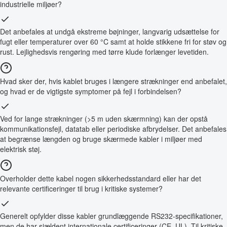
industrielle miljøer?
Det anbefales at undgå ekstreme bøjninger, langvarig udsættelse for
fugt eller temperaturer over 60 °C samt at holde stikkene fri for støv og
rust. Lejlighedsvis rengøring med tørre klude forlænger levetiden.
Hvad sker der, hvis kablet bruges i længere strækninger end anbefalet,
og hvad er de vigtigste symptomer på fejl i forbindelsen?
Ved for lange strækninger (>5 m uden skærmning) kan der opstå
kommunikationsfejl, datatab eller periodiske afbrydelser. Det anbefales
at begrænse længden og bruge skærmede kabler i miljøer med
elektrisk støj.
Overholder dette kabel nogen sikkerhedsstandard eller har det
relevante certificeringer til brug i kritiske systemer?
Generelt opfylder disse kabler grundlæggende RS232-specifikationer,
men de har sjældent internationale certificeringer (CE, UL). Til kritiske