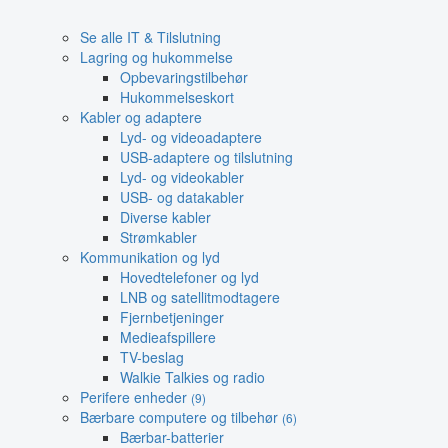
Se alle IT & Tilslutning
Lagring og hukommelse
Opbevaringstilbehør
Hukommelseskort
Kabler og adaptere
Lyd- og videoadaptere
USB-adaptere og tilslutning
Lyd- og videokabler
USB- og datakabler
Diverse kabler
Strømkabler
Kommunikation og lyd
Hovedtelefoner og lyd
LNB og satellitmodtagere
Fjernbetjeninger
Medieafspillere
TV-beslag
Walkie Talkies og radio
Perifere enheder
(9)
Bærbare computere og tilbehør
(6)
Bærbar-batterier