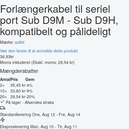
Forlængerkabel til seriel
port Sub D9M - Sub D9H,
kompatibelt og pålideligt
Mærke:
satkit
Vær den første til at anmelde dette produkt
36
,
93
kr
Moms inkluderet
(Ekskl. moms: 29,54 kr)
Mængderabatter
Antal
Pris
Gem
2+
35,45 kr
-4%
10+
33,60 kr
-9%
20+
29,54 kr
-20%
På lager - Afsendes straks
Standardlevering
Ons, Aug 12 - Fre, Aug 14
Ekspreslevering
Man, Aug 10 - Tir, Aug 11