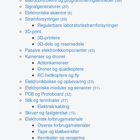
Mikrocontrollere og programmeringsenheder
(59)
Signalgeneratorer
(20)
Elektroniske skærme
(6)
Strømforsyninger
(39)
Regulerbare laboratoriestrømforsyninger
3D-print
3D-printere
3D-dele og reservedele
Passive elektronikkomponenter
(40)
Kameraer og droner
Actionkameraer
Droner og quadkoptere
RC-helikoptere og fly
Elektronikbokse og opbevaring
(23)
Elektroniske moduler og sensorer
(31)
PCB og Protoboard
(32)
Stik og terminaler
(37)
Elektrisk kabling
Skruer og fastgørelse
(10)
Elektronisk forbrugsmateriale
Diverse forbrugsmaterialer
Tape og klæbemidler
Kemikalier og rengøring