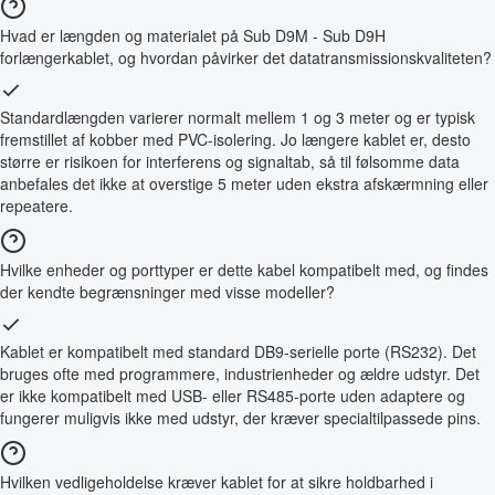
Hvad er længden og materialet på Sub D9M - Sub D9H
forlængerkablet, og hvordan påvirker det datatransmissionskvaliteten?
Standardlængden varierer normalt mellem 1 og 3 meter og er typisk
fremstillet af kobber med PVC-isolering. Jo længere kablet er, desto
større er risikoen for interferens og signaltab, så til følsomme data
anbefales det ikke at overstige 5 meter uden ekstra afskærmning eller
repeatere.
Hvilke enheder og porttyper er dette kabel kompatibelt med, og findes
der kendte begrænsninger med visse modeller?
Kablet er kompatibelt med standard DB9-serielle porte (RS232). Det
bruges ofte med programmere, industrienheder og ældre udstyr. Det
er ikke kompatibelt med USB- eller RS485-porte uden adaptere og
fungerer muligvis ikke med udstyr, der kræver specialtilpassede pins.
Hvilken vedligeholdelse kræver kablet for at sikre holdbarhed i