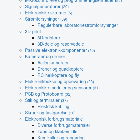
Mikrocontrollere og programmeringsenheder
(59)
Signalgeneratorer
(20)
Elektroniske skærme
(6)
Strømforsyninger
(39)
Regulerbare laboratoriestrømforsyninger
3D-print
3D-printere
3D-dele og reservedele
Passive elektronikkomponenter
(40)
Kameraer og droner
Actionkameraer
Droner og quadkoptere
RC-helikoptere og fly
Elektronikbokse og opbevaring
(23)
Elektroniske moduler og sensorer
(31)
PCB og Protoboard
(32)
Stik og terminaler
(37)
Elektrisk kabling
Skruer og fastgørelse
(10)
Elektronisk forbrugsmateriale
Diverse forbrugsmaterialer
Tape og klæbemidler
Kemikalier og rengøring