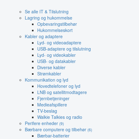
Se alle IT & Tilslutning
Lagring og hukommelse
Opbevaringstilbehør
Hukommelseskort
Kabler og adaptere
Lyd- og videoadaptere
USB-adaptere og tilslutning
Lyd- og videokabler
USB- og datakabler
Diverse kabler
Strømkabler
Kommunikation og lyd
Hovedtelefoner og lyd
LNB og satellitmodtagere
Fjernbetjeninger
Medieafspillere
TV-beslag
Walkie Talkies og radio
Perifere enheder
(9)
Bærbare computere og tilbehør
(6)
Bærbar-batterier