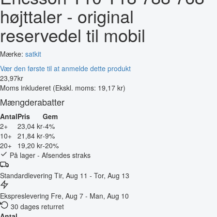
højttaler - original
reservedel til mobil
Mærke:
satkit
Vær den første til at anmelde dette produkt
23
,
97
kr
Moms inkluderet
(Ekskl. moms: 19,17 kr)
Mængderabatter
Antal
Pris
Gem
2+
23,04 kr
-4%
10+
21,84 kr
-9%
20+
19,20 kr
-20%
På lager - Afsendes straks
Standardlevering
Tir, Aug 11 - Tor, Aug 13
Ekspreslevering
Fre, Aug 7 - Man, Aug 10
30 dages returret
Antal