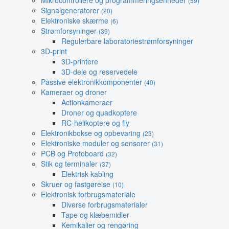
Mikrocontrollere og programmeringsenheder
(59)
Signalgeneratorer
(20)
Elektroniske skærme
(6)
Strømforsyninger
(39)
Regulerbare laboratoriestrømforsyninger
3D-print
3D-printere
3D-dele og reservedele
Passive elektronikkomponenter
(40)
Kameraer og droner
Actionkameraer
Droner og quadkoptere
RC-helikoptere og fly
Elektronikbokse og opbevaring
(23)
Elektroniske moduler og sensorer
(31)
PCB og Protoboard
(32)
Stik og terminaler
(37)
Elektrisk kabling
Skruer og fastgørelse
(10)
Elektronisk forbrugsmateriale
Diverse forbrugsmaterialer
Tape og klæbemidler
Kemikalier og rengøring