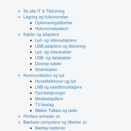
Se alle IT & Tilslutning
Lagring og hukommelse
Opbevaringstilbehør
Hukommelseskort
Kabler og adaptere
Lyd- og videoadaptere
USB-adaptere og tilslutning
Lyd- og videokabler
USB- og datakabler
Diverse kabler
Strømkabler
Kommunikation og lyd
Hovedtelefoner og lyd
LNB og satellitmodtagere
Fjernbetjeninger
Medieafspillere
TV-beslag
Walkie Talkies og radio
Perifere enheder
(9)
Bærbare computere og tilbehør
(6)
Bærbar-batterier