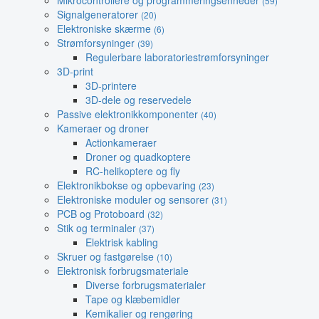
Mikrocontrollere og programmeringsenheder
(59)
Signalgeneratorer
(20)
Elektroniske skærme
(6)
Strømforsyninger
(39)
Regulerbare laboratoriestrømforsyninger
3D-print
3D-printere
3D-dele og reservedele
Passive elektronikkomponenter
(40)
Kameraer og droner
Actionkameraer
Droner og quadkoptere
RC-helikoptere og fly
Elektronikbokse og opbevaring
(23)
Elektroniske moduler og sensorer
(31)
PCB og Protoboard
(32)
Stik og terminaler
(37)
Elektrisk kabling
Skruer og fastgørelse
(10)
Elektronisk forbrugsmateriale
Diverse forbrugsmaterialer
Tape og klæbemidler
Kemikalier og rengøring