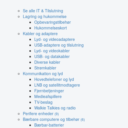
Se alle IT & Tilslutning
Lagring og hukommelse
Opbevaringstilbehør
Hukommelseskort
Kabler og adaptere
Lyd- og videoadaptere
USB-adaptere og tilslutning
Lyd- og videokabler
USB- og datakabler
Diverse kabler
Strømkabler
Kommunikation og lyd
Hovedtelefoner og lyd
LNB og satellitmodtagere
Fjernbetjeninger
Medieafspillere
TV-beslag
Walkie Talkies og radio
Perifere enheder
(9)
Bærbare computere og tilbehør
(6)
Bærbar-batterier