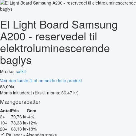
El Light Board Samsung
A200 - reservedel til
elektroluminescerende
baglys
Mærke:
satkit
Vær den første til at anmelde dette produkt
83
,
09
kr
Moms inkluderet
(Ekskl. moms: 66,47 kr)
Mængderabatter
Antal
Pris
Gem
2+
79,76 kr
-4%
10+
73,38 kr
-12%
20+
68,13 kr
-18%
På lager - Afsendes straks