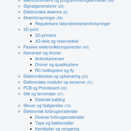
Mikrocontrollere og programmeringsenheder
(59)
Signalgeneratorer
(20)
Elektroniske skærme
(6)
Strømforsyninger
(39)
Regulerbare laboratoriestrømforsyninger
3D-print
3D-printere
3D-dele og reservedele
Passive elektronikkomponenter
(40)
Kameraer og droner
Actionkameraer
Droner og quadkoptere
RC-helikoptere og fly
Elektronikbokse og opbevaring
(23)
Elektroniske moduler og sensorer
(31)
PCB og Protoboard
(32)
Stik og terminaler
(37)
Elektrisk kabling
Skruer og fastgørelse
(10)
Elektronisk forbrugsmateriale
Diverse forbrugsmaterialer
Tape og klæbemidler
Kemikalier og rengøring