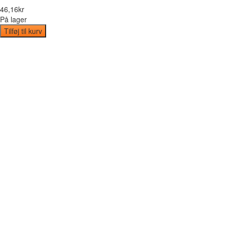
46
,
16
kr
På lager
Tilføj til kurv