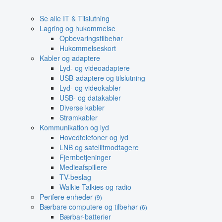
Se alle IT & Tilslutning
Lagring og hukommelse
Opbevaringstilbehør
Hukommelseskort
Kabler og adaptere
Lyd- og videoadaptere
USB-adaptere og tilslutning
Lyd- og videokabler
USB- og datakabler
Diverse kabler
Strømkabler
Kommunikation og lyd
Hovedtelefoner og lyd
LNB og satellitmodtagere
Fjernbetjeninger
Medieafspillere
TV-beslag
Walkie Talkies og radio
Perifere enheder
(9)
Bærbare computere og tilbehør
(6)
Bærbar-batterier