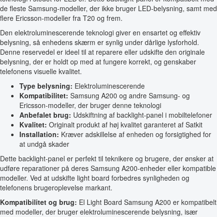
de fleste Samsung-modeller, der ikke bruger LED-belysning, samt med
flere Ericsson-modeller fra T20 og frem.
Den elektroluminescerende teknologi giver en ensartet og effektiv
belysning, så enhedens skærm er synlig under dårlige lysforhold.
Denne reservedel er ideel til at reparere eller udskifte den originale
belysning, der er holdt op med at fungere korrekt, og genskaber
telefonens visuelle kvalitet.
Type belysning:
Elektroluminescerende
Kompatibilitet:
Samsung A200 og andre Samsung- og
Ericsson-modeller, der bruger denne teknologi
Anbefalet brug:
Udskiftning af backlight-panel i mobiltelefoner
Kvalitet:
Originalt produkt af høj kvalitet garanteret af Satkit
Installation:
Kræver adskillelse af enheden og forsigtighed for
at undgå skader
Dette backlight-panel er perfekt til teknikere og brugere, der ønsker at
udføre reparationer på deres Samsung A200-enheder eller kompatible
modeller. Ved at udskifte light board forbedres synligheden og
telefonens brugeroplevelse markant.
Kompatibilitet og brug:
El Light Board Samsung A200 er kompatibelt
med modeller, der bruger elektroluminescerende belysning, især