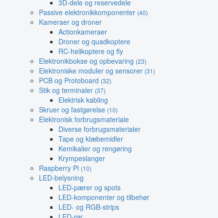
3D-dele og reservedele
Passive elektronikkomponenter
(40)
Kameraer og droner
Actionkameraer
Droner og quadkoptere
RC-helikoptere og fly
Elektronikbokse og opbevaring
(23)
Elektroniske moduler og sensorer
(31)
PCB og Protoboard
(32)
Stik og terminaler
(37)
Elektrisk kabling
Skruer og fastgørelse
(10)
Elektronisk forbrugsmateriale
Diverse forbrugsmaterialer
Tape og klæbemidler
Kemikalier og rengøring
Krympeslanger
Raspberry Pi
(10)
LED-belysning
LED-pærer og spots
LED-komponenter og tilbehør
LED- og RGB-strips
LED-rør