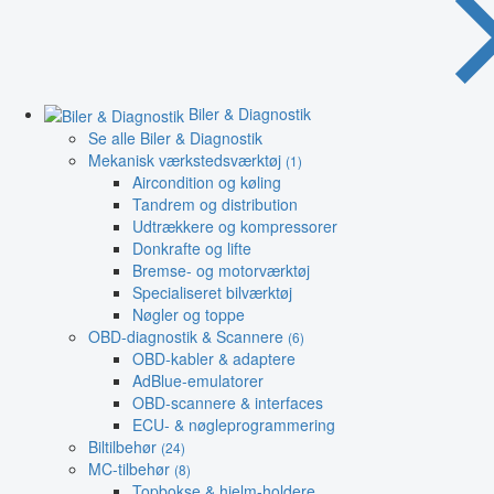
Biler & Diagnostik
Se alle Biler & Diagnostik
Mekanisk værkstedsværktøj
(1)
Aircondition og køling
Tandrem og distribution
Udtrækkere og kompressorer
Donkrafte og lifte
Bremse- og motorværktøj
Specialiseret bilværktøj
Nøgler og toppe
OBD-diagnostik & Scannere
(6)
OBD-kabler & adaptere
AdBlue-emulatorer
OBD-scannere & interfaces
ECU- & nøgleprogrammering
Biltilbehør
(24)
MC-tilbehør
(8)
Topbokse & hjelm-holdere