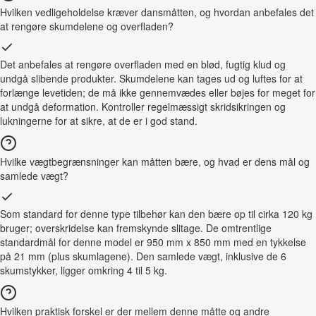
Hvilken vedligeholdelse kræver dansmåtten, og hvordan anbefales det
at rengøre skumdelene og overfladen?
Det anbefales at rengøre overfladen med en blød, fugtig klud og
undgå slibende produkter. Skumdelene kan tages ud og luftes for at
forlænge levetiden; de må ikke gennemvædes eller bøjes for meget for
at undgå deformation. Kontroller regelmæssigt skridsikringen og
lukningerne for at sikre, at de er i god stand.
Hvilke vægtbegrænsninger kan måtten bære, og hvad er dens mål og
samlede vægt?
Som standard for denne type tilbehør kan den bære op til cirka 120 kg
bruger; overskridelse kan fremskynde slitage. De omtrentlige
standardmål for denne model er 950 mm x 850 mm med en tykkelse
på 21 mm (plus skumlagene). Den samlede vægt, inklusive de 6
skumstykker, ligger omkring 4 til 5 kg.
Hvilken praktisk forskel er der mellem denne måtte og andre