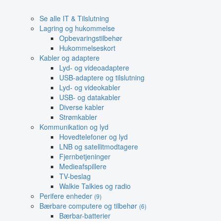
Se alle IT & Tilslutning
Lagring og hukommelse
Opbevaringstilbehør
Hukommelseskort
Kabler og adaptere
Lyd- og videoadaptere
USB-adaptere og tilslutning
Lyd- og videokabler
USB- og datakabler
Diverse kabler
Strømkabler
Kommunikation og lyd
Hovedtelefoner og lyd
LNB og satellitmodtagere
Fjernbetjeninger
Medieafspillere
TV-beslag
Walkie Talkies og radio
Perifere enheder
(9)
Bærbare computere og tilbehør
(6)
Bærbar-batterier