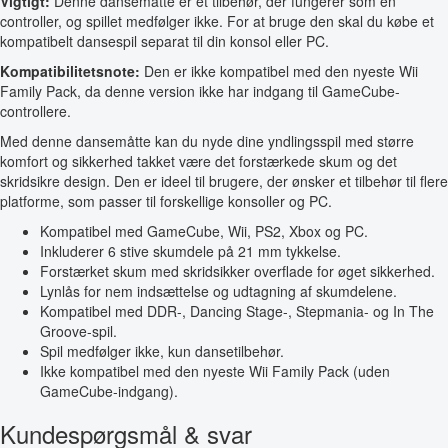
Vigtigt:
Denne dansemåtte er et tilbehør, der fungerer som en
controller, og spillet medfølger ikke. For at bruge den skal du købe et
kompatibelt dansespil separat til din konsol eller PC.
Kompatibilitetsnote:
Den er ikke kompatibel med den nyeste Wii
Family Pack, da denne version ikke har indgang til GameCube-
controllere.
Med denne dansemåtte kan du nyde dine yndlingsspil med større
komfort og sikkerhed takket være det forstærkede skum og det
skridsikre design. Den er ideel til brugere, der ønsker et tilbehør til flere
platforme, som passer til forskellige konsoller og PC.
Kompatibel med GameCube, Wii, PS2, Xbox og PC.
Inkluderer 6 stive skumdele på 21 mm tykkelse.
Forstærket skum med skridsikker overflade for øget sikkerhed.
Lynlås for nem indsættelse og udtagning af skumdelene.
Kompatibel med DDR-, Dancing Stage-, Stepmania- og In The
Groove-spil.
Spil medfølger ikke, kun dansetilbehør.
Ikke kompatibel med den nyeste Wii Family Pack (uden
GameCube-indgang).
Kundespørgsmål & svar