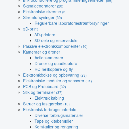
Mikrocontrollere og programmeringsenheder
(59)
Signalgeneratorer
(20)
Elektroniske skærme
(6)
Strømforsyninger
(39)
Regulerbare laboratoriestrømforsyninger
3D-print
3D-printere
3D-dele og reservedele
Passive elektronikkomponenter
(40)
Kameraer og droner
Actionkameraer
Droner og quadkoptere
RC-helikoptere og fly
Elektronikbokse og opbevaring
(23)
Elektroniske moduler og sensorer
(31)
PCB og Protoboard
(32)
Stik og terminaler
(37)
Elektrisk kabling
Skruer og fastgørelse
(10)
Elektronisk forbrugsmateriale
Diverse forbrugsmaterialer
Tape og klæbemidler
Kemikalier og rengøring