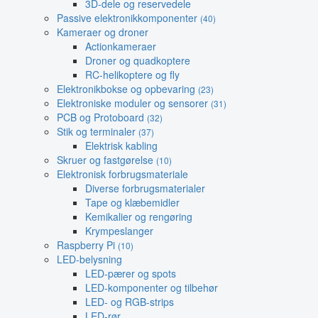
3D-dele og reservedele
Passive elektronikkomponenter
(40)
Kameraer og droner
Actionkameraer
Droner og quadkoptere
RC-helikoptere og fly
Elektronikbokse og opbevaring
(23)
Elektroniske moduler og sensorer
(31)
PCB og Protoboard
(32)
Stik og terminaler
(37)
Elektrisk kabling
Skruer og fastgørelse
(10)
Elektronisk forbrugsmateriale
Diverse forbrugsmaterialer
Tape og klæbemidler
Kemikalier og rengøring
Krympeslanger
Raspberry Pi
(10)
LED-belysning
LED-pærer og spots
LED-komponenter og tilbehør
LED- og RGB-strips
LED-rør