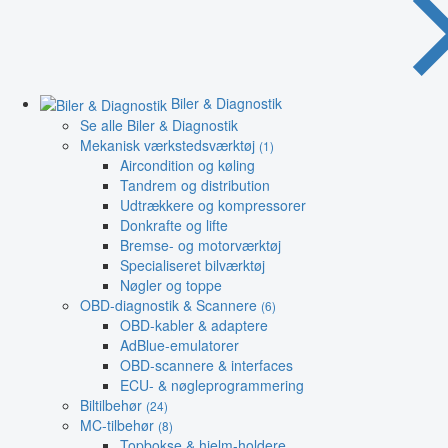
Biler & Diagnostik
Se alle Biler & Diagnostik
Mekanisk værkstedsværktøj
(1)
Aircondition og køling
Tandrem og distribution
Udtrækkere og kompressorer
Donkrafte og lifte
Bremse- og motorværktøj
Specialiseret bilværktøj
Nøgler og toppe
OBD-diagnostik & Scannere
(6)
OBD-kabler & adaptere
AdBlue-emulatorer
OBD-scannere & interfaces
ECU- & nøgleprogrammering
Biltilbehør
(24)
MC-tilbehør
(8)
Topbokse & hjelm-holdere