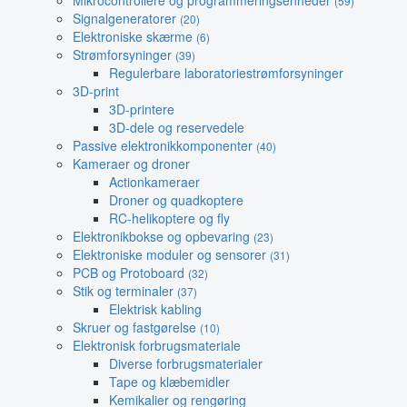
Mikrocontrollere og programmeringsenheder
(59)
Signalgeneratorer
(20)
Elektroniske skærme
(6)
Strømforsyninger
(39)
Regulerbare laboratoriestrømforsyninger
3D-print
3D-printere
3D-dele og reservedele
Passive elektronikkomponenter
(40)
Kameraer og droner
Actionkameraer
Droner og quadkoptere
RC-helikoptere og fly
Elektronikbokse og opbevaring
(23)
Elektroniske moduler og sensorer
(31)
PCB og Protoboard
(32)
Stik og terminaler
(37)
Elektrisk kabling
Skruer og fastgørelse
(10)
Elektronisk forbrugsmateriale
Diverse forbrugsmaterialer
Tape og klæbemidler
Kemikalier og rengøring