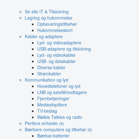
Se alle IT & Tilslutning
Lagring og hukommelse
Opbevaringstilbehør
Hukommelseskort
Kabler og adaptere
Lyd- og videoadaptere
USB-adaptere og tilslutning
Lyd- og videokabler
USB- og datakabler
Diverse kabler
Strømkabler
Kommunikation og lyd
Hovedtelefoner og lyd
LNB og satellitmodtagere
Fjernbetjeninger
Medieafspillere
TV-beslag
Walkie Talkies og radio
Perifere enheder
(9)
Bærbare computere og tilbehør
(6)
Bærbar-batterier