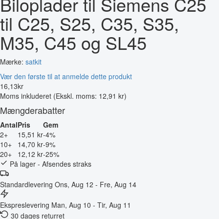
Biloplader til Siemens C25
til C25, S25, C35, S35,
M35, C45 og SL45
Mærke:
satkit
Vær den første til at anmelde dette produkt
16
,
13
kr
Moms inkluderet
(Ekskl. moms: 12,91 kr)
Mængderabatter
Antal
Pris
Gem
2+
15,51 kr
-4%
10+
14,70 kr
-9%
20+
12,12 kr
-25%
På lager - Afsendes straks
Standardlevering
Ons, Aug 12 - Fre, Aug 14
Ekspreslevering
Man, Aug 10 - Tir, Aug 11
30 dages returret