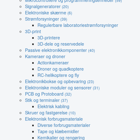
Mikrocontrollere og programmeringsenheder
(59)
Signalgeneratorer
(20)
Elektroniske skærme
(6)
Strømforsyninger
(39)
Regulerbare laboratoriestrømforsyninger
3D-print
3D-printere
3D-dele og reservedele
Passive elektronikkomponenter
(40)
Kameraer og droner
Actionkameraer
Droner og quadkoptere
RC-helikoptere og fly
Elektronikbokse og opbevaring
(23)
Elektroniske moduler og sensorer
(31)
PCB og Protoboard
(32)
Stik og terminaler
(37)
Elektrisk kabling
Skruer og fastgørelse
(10)
Elektronisk forbrugsmateriale
Diverse forbrugsmaterialer
Tape og klæbemidler
Kemikalier og rengøring