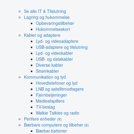
Se alle IT & Tilslutning
Lagring og hukommelse
Opbevaringstilbehør
Hukommelseskort
Kabler og adaptere
Lyd- og videoadaptere
USB-adaptere og tilslutning
Lyd- og videokabler
USB- og datakabler
Diverse kabler
Strømkabler
Kommunikation og lyd
Hovedtelefoner og lyd
LNB og satellitmodtagere
Fjernbetjeninger
Medieafspillere
TV-beslag
Walkie Talkies og radio
Perifere enheder
(9)
Bærbare computere og tilbehør
(6)
Bærbar-batterier