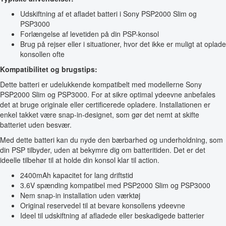
Udskiftning af et afladet batteri i Sony PSP2000 Slim og
PSP3000
Forlængelse af levetiden på din PSP-konsol
Brug på rejser eller i situationer, hvor det ikke er muligt at oplade
konsollen ofte
Kompatibilitet og brugstips:
Dette batteri er udelukkende kompatibelt med modellerne Sony
PSP2000 Slim og PSP3000. For at sikre optimal ydeevne anbefales
det at bruge originale eller certificerede opladere. Installationen er
enkel takket være snap-in-designet, som gør det nemt at skifte
batteriet uden besvær.
Med dette batteri kan du nyde den bærbarhed og underholdning, som
din PSP tilbyder, uden at bekymre dig om batteritiden. Det er det
ideelle tilbehør til at holde din konsol klar til action.
2400mAh kapacitet for lang driftstid
3.6V spænding kompatibel med PSP2000 Slim og PSP3000
Nem snap-in installation uden værktøj
Original reservedel til at bevare konsollens ydeevne
Ideel til udskiftning af afladede eller beskadigede batterier