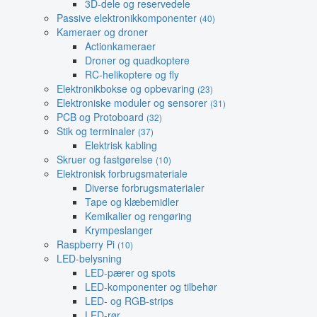
3D-dele og reservedele
Passive elektronikkomponenter
(40)
Kameraer og droner
Actionkameraer
Droner og quadkoptere
RC-helikoptere og fly
Elektronikbokse og opbevaring
(23)
Elektroniske moduler og sensorer
(31)
PCB og Protoboard
(32)
Stik og terminaler
(37)
Elektrisk kabling
Skruer og fastgørelse
(10)
Elektronisk forbrugsmateriale
Diverse forbrugsmaterialer
Tape og klæbemidler
Kemikalier og rengøring
Krympeslanger
Raspberry Pi
(10)
LED-belysning
LED-pærer og spots
LED-komponenter og tilbehør
LED- og RGB-strips
LED-rør