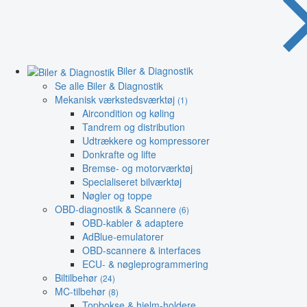
Biler & Diagnostik
Se alle Biler & Diagnostik
Mekanisk værkstedsværktøj
(1)
Aircondition og køling
Tandrem og distribution
Udtrækkere og kompressorer
Donkrafte og lifte
Bremse- og motorværktøj
Specialiseret bilværktøj
Nøgler og toppe
OBD-diagnostik & Scannere
(6)
OBD-kabler & adaptere
AdBlue-emulatorer
OBD-scannere & interfaces
ECU- & nøgleprogrammering
Biltilbehør
(24)
MC-tilbehør
(8)
Topbokse & hjelm-holdere