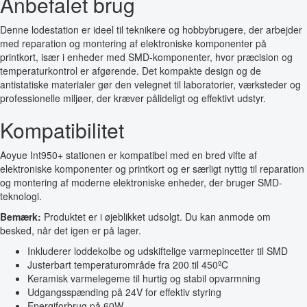
Anbefalet brug
Denne lodestation er ideel til teknikere og hobbybrugere, der arbejder
med reparation og montering af elektroniske komponenter på
printkort, især i enheder med SMD-komponenter, hvor præcision og
temperaturkontrol er afgørende. Det kompakte design og de
antistatiske materialer gør den velegnet til laboratorier, værksteder og
professionelle miljøer, der kræver pålideligt og effektivt udstyr.
Kompatibilitet
Aoyue Int950+ stationen er kompatibel med en bred vifte af
elektroniske komponenter og printkort og er særligt nyttig til reparation
og montering af moderne elektroniske enheder, der bruger SMD-
teknologi.
Bemærk:
Produktet er i øjeblikket udsolgt. Du kan anmode om
besked, når det igen er på lager.
Inkluderer loddekolbe og udskiftelige varmepincetter til SMD
Justerbart temperaturområde fra 200 til 450ºC
Keramisk varmelegeme til hurtig og stabil opvarmning
Udgangsspænding på 24V for effektiv styring
Energiforbrug på 60W