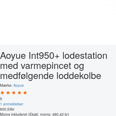
Aoyue Int950+ lodestation
med varmepincet og
medfølgende loddekolbe
Mærke:
Aoyue
5
1 anmeldelser
600
,
53
kr
Moms inkluderet
(Ekskl. moms: 480,42 kr)