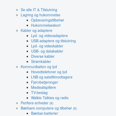
Se alle IT & Tilslutning
Lagring og hukommelse
Opbevaringstilbehør
Hukommelseskort
Kabler og adaptere
Lyd- og videoadaptere
USB-adaptere og tilslutning
Lyd- og videokabler
USB- og datakabler
Diverse kabler
Strømkabler
Kommunikation og lyd
Hovedtelefoner og lyd
LNB og satellitmodtagere
Fjernbetjeninger
Medieafspillere
TV-beslag
Walkie Talkies og radio
Perifere enheder
(9)
Bærbare computere og tilbehør
(6)
Bærbar-batterier