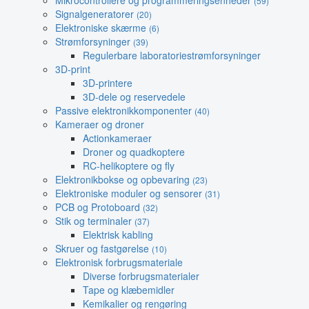
Mikrocontrollere og programmeringsenheder
(59)
Signalgeneratorer
(20)
Elektroniske skærme
(6)
Strømforsyninger
(39)
Regulerbare laboratoriestrømforsyninger
3D-print
3D-printere
3D-dele og reservedele
Passive elektronikkomponenter
(40)
Kameraer og droner
Actionkameraer
Droner og quadkoptere
RC-helikoptere og fly
Elektronikbokse og opbevaring
(23)
Elektroniske moduler og sensorer
(31)
PCB og Protoboard
(32)
Stik og terminaler
(37)
Elektrisk kabling
Skruer og fastgørelse
(10)
Elektronisk forbrugsmateriale
Diverse forbrugsmaterialer
Tape og klæbemidler
Kemikalier og rengøring