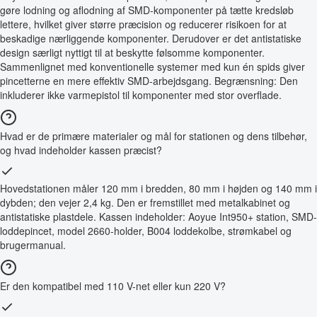
gøre lodning og aflodning af SMD-komponenter på tætte kredsløb
lettere, hvilket giver større præcision og reducerer risikoen for at
beskadige nærliggende komponenter. Derudover er det antistatiske
design særligt nyttigt til at beskytte følsomme komponenter.
Sammenlignet med konventionelle systemer med kun én spids giver
pincetterne en mere effektiv SMD-arbejdsgang. Begrænsning: Den
inkluderer ikke varmepistol til komponenter med stor overflade.
Hvad er de primære materialer og mål for stationen og dens tilbehør,
og hvad indeholder kassen præcist?
Hovedstationen måler 120 mm i bredden, 80 mm i højden og 140 mm i
dybden; den vejer 2,4 kg. Den er fremstillet med metalkabinet og
antistatiske plastdele. Kassen indeholder: Aoyue Int950+ station, SMD-
loddepincet, model 2660-holder, B004 loddekolbe, strømkabel og
brugermanual.
Er den kompatibel med 110 V-net eller kun 220 V?