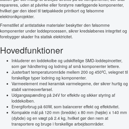
repareres, uden at påvirke eller forstyrre nærliggende komponenter,
hvilket gør den ideel til tætpakkede printkort og følsomme
elektronikprojekter.
Fremstillet af antistatiske materialer beskytter den følsomme
komponenter under loddeprocessen, sikrer kredsløbenes integritet og
forebygger skader fra statisk elektricitet.
Hovedfunktioner
Inkluderer en loddekolbe og udskiftelige SMD-loddepincetter,
som gør håndtering og lodning af små komponenter lettere.
Justerbart temperaturområde mellem 200 og 450ºC, velegnet til
forskellige typer lodning og komponenter.
Varmeelement med keramisk varmelegeme, der sikrer hurtig og
stabil varmeoverførsel.
Udgangsspænding på 24V for effektiv og sikker styring af
loddekolben.
Energiforbrug på 60W, som balancerer effekt og effektivitet.
Kompakte mål på 120 mm (bredde) x 80 mm (højde) x 140 mm
(dybde) og en vægt på 2.4 kg, hvilket gør den nem at
transportere og bruge i forskellige arbejdsområder.