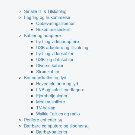
Se alle IT & Tilslutning
Lagring og hukommelse
Opbevaringstilbehør
Hukommelseskort
Kabler og adaptere
Lyd- og videoadaptere
USB-adaptere og tilslutning
Lyd- og videokabler
USB- og datakabler
Diverse kabler
Strømkabler
Kommunikation og lyd
Hovedtelefoner og lyd
LNB og satellitmodtagere
Fjernbetjeninger
Medieafspillere
TV-beslag
Walkie Talkies og radio
Perifere enheder
(9)
Bærbare computere og tilbehør
(6)
Bærbar-batterier