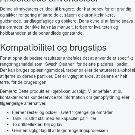
Denne ultralydsrens er ideel til brugere, der har behov for en grundig
og sikker rengøring af sarte dele, såsom elektronikteknikere,
guldsmede, tandlægefaglige og optikere. Dens evne til at fjerne snavs
fra områder, der ikke kan nås manuelt, forbedrer kvaliteten og
holdbarheden af de behandlede genstande.
Kompatibilitet og brugstips
For at opnå de bedste resultater anbefales det at anvende et specifikt
rengøringsmiddel som "Switch Cleaner" før delene placeres i badet.
Der kan bruges opløsningsmiddel, terpentin eller denatureret alkohol til
at fjerne oxiderede partikler. Det er vigtigt at sikre, at delene er helt
tørre, før de bruges igen.
Bemærk: Dette produkt er i øjeblikket udsolgt. Vi anbefaler, at du
kontakter vores kundeservice for information om genopfyldning eller
tilgængelige alternativer.
Fjerner rester og oxider i svært tilgængelige områder
Tank i rustfrit stål med en kapacitet på 1 liter
To driftseffekter: høj og lav
Gennemsigtigt låg til at følge rengøringsprocessen