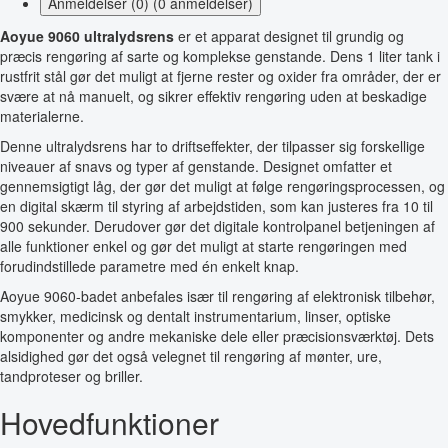
Anmeldelser (0) (0 anmeldelser)
Aoyue 9060 ultralydsrens
er et apparat designet til grundig og
præcis rengøring af sarte og komplekse genstande. Dens 1 liter tank i
rustfrit stål gør det muligt at fjerne rester og oxider fra områder, der er
svære at nå manuelt, og sikrer effektiv rengøring uden at beskadige
materialerne.
Denne ultralydsrens har to driftseffekter, der tilpasser sig forskellige
niveauer af snavs og typer af genstande. Designet omfatter et
gennemsigtigt låg, der gør det muligt at følge rengøringsprocessen, og
en digital skærm til styring af arbejdstiden, som kan justeres fra 10 til
900 sekunder. Derudover gør det digitale kontrolpanel betjeningen af
alle funktioner enkel og gør det muligt at starte rengøringen med
forudindstillede parametre med én enkelt knap.
Aoyue 9060-badet anbefales især til rengøring af elektronisk tilbehør,
smykker, medicinsk og dentalt instrumentarium, linser, optiske
komponenter og andre mekaniske dele eller præcisionsværktøj. Dets
alsidighed gør det også velegnet til rengøring af mønter, ure,
tandproteser og briller.
Hovedfunktioner