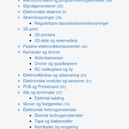
Mikrocontrollere og programmeringsenheder
(59)
Signalgeneratorer
(20)
Elektroniske skærme
(6)
Strømforsyninger
(39)
Regulerbare laboratoriestrømforsyninger
3D-print
3D-printere
3D-dele og reservedele
Passive elektronikkomponenter
(40)
Kameraer og droner
Actionkameraer
Droner og quadkoptere
RC-helikoptere og fly
Elektronikbokse og opbevaring
(23)
Elektroniske moduler og sensorer
(31)
PCB og Protoboard
(32)
Stik og terminaler
(37)
Elektrisk kabling
Skruer og fastgørelse
(10)
Elektronisk forbrugsmateriale
Diverse forbrugsmaterialer
Tape og klæbemidler
Kemikalier og rengøring