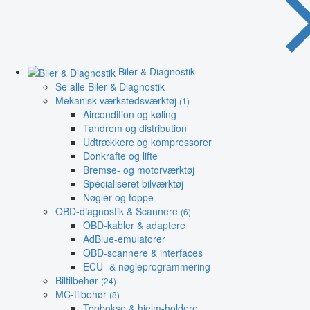
Biler & Diagnostik
Se alle Biler & Diagnostik
Mekanisk værkstedsværktøj
(1)
Aircondition og køling
Tandrem og distribution
Udtrækkere og kompressorer
Donkrafte og lifte
Bremse- og motorværktøj
Specialiseret bilværktøj
Nøgler og toppe
OBD-diagnostik & Scannere
(6)
OBD-kabler & adaptere
AdBlue-emulatorer
OBD-scannere & interfaces
ECU- & nøgleprogrammering
Biltilbehør
(24)
MC-tilbehør
(8)
Topbokse & hjelm-holdere