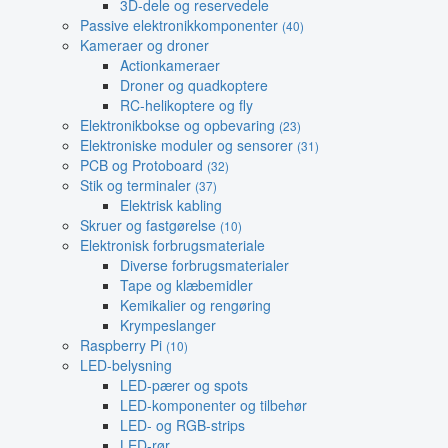
3D-dele og reservedele
Passive elektronikkomponenter
(40)
Kameraer og droner
Actionkameraer
Droner og quadkoptere
RC-helikoptere og fly
Elektronikbokse og opbevaring
(23)
Elektroniske moduler og sensorer
(31)
PCB og Protoboard
(32)
Stik og terminaler
(37)
Elektrisk kabling
Skruer og fastgørelse
(10)
Elektronisk forbrugsmateriale
Diverse forbrugsmaterialer
Tape og klæbemidler
Kemikalier og rengøring
Krympeslanger
Raspberry Pi
(10)
LED-belysning
LED-pærer og spots
LED-komponenter og tilbehør
LED- og RGB-strips
LED-rør