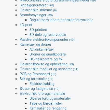
Mikrocontrollere og programmeringsenheder
(59)
Signalgeneratorer
(20)
Elektroniske skærme
(6)
Strømforsyninger
(39)
Regulerbare laboratoriestrømforsyninger
3D-print
3D-printere
3D-dele og reservedele
Passive elektronikkomponenter
(40)
Kameraer og droner
Actionkameraer
Droner og quadkoptere
RC-helikoptere og fly
Elektronikbokse og opbevaring
(23)
Elektroniske moduler og sensorer
(31)
PCB og Protoboard
(32)
Stik og terminaler
(37)
Elektrisk kabling
Skruer og fastgørelse
(10)
Elektronisk forbrugsmateriale
Diverse forbrugsmaterialer
Tape og klæbemidler
Kemikalier og rengøring