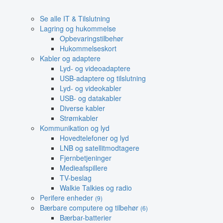
Se alle IT & Tilslutning
Lagring og hukommelse
Opbevaringstilbehør
Hukommelseskort
Kabler og adaptere
Lyd- og videoadaptere
USB-adaptere og tilslutning
Lyd- og videokabler
USB- og datakabler
Diverse kabler
Strømkabler
Kommunikation og lyd
Hovedtelefoner og lyd
LNB og satellitmodtagere
Fjernbetjeninger
Medieafspillere
TV-beslag
Walkie Talkies og radio
Perifere enheder
(9)
Bærbare computere og tilbehør
(6)
Bærbar-batterier