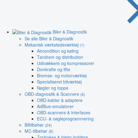
Biler & Diagnostik
Se alle Biler & Diagnostik
Mekanisk værkstedsværktøj
(1)
Aircondition og køling
Tandrem og distribution
Udtrækkere og kompressorer
Donkrafte og lifte
Bremse- og motorværktøj
Specialiseret bilværktøj
Nøgler og toppe
OBD-diagnostik & Scannere
(6)
OBD-kabler & adaptere
AdBlue-emulatorer
OBD-scannere & interfaces
ECU- & nøgleprogrammering
Biltilbehør
(24)
MC-tilbehør
(8)
Topbokse & hjelm-holdere