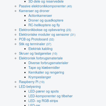
3D-dele og reservedele
Passive elektronikkomponenter
(40)
Kameraer og droner
Actionkameraer
Droner og quadkoptere
RC-helikoptere og fly
Elektronikbokse og opbevaring
(23)
Elektroniske moduler og sensorer
(31)
PCB og Protoboard
(32)
Stik og terminaler
(37)
Elektrisk kabling
Skruer og fastgørelse
(10)
Elektronisk forbrugsmateriale
Diverse forbrugsmaterialer
Tape og klæbemidler
Kemikalier og rengøring
Krympeslanger
Raspberry Pi
(10)
LED-belysning
LED-pærer og spots
LED-komponenter og tilbehør
LED- og RGB-strips
LED-rør