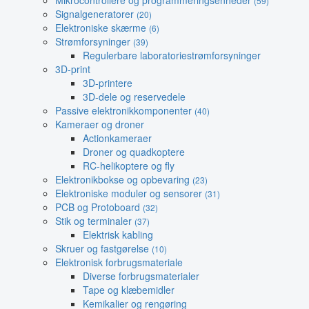
Mikrocontrollere og programmeringsenheder
(59)
Signalgeneratorer
(20)
Elektroniske skærme
(6)
Strømforsyninger
(39)
Regulerbare laboratoriestrømforsyninger
3D-print
3D-printere
3D-dele og reservedele
Passive elektronikkomponenter
(40)
Kameraer og droner
Actionkameraer
Droner og quadkoptere
RC-helikoptere og fly
Elektronikbokse og opbevaring
(23)
Elektroniske moduler og sensorer
(31)
PCB og Protoboard
(32)
Stik og terminaler
(37)
Elektrisk kabling
Skruer og fastgørelse
(10)
Elektronisk forbrugsmateriale
Diverse forbrugsmaterialer
Tape og klæbemidler
Kemikalier og rengøring