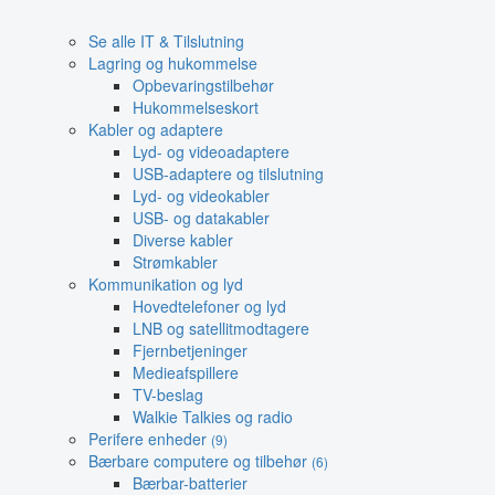
Se alle IT & Tilslutning
Lagring og hukommelse
Opbevaringstilbehør
Hukommelseskort
Kabler og adaptere
Lyd- og videoadaptere
USB-adaptere og tilslutning
Lyd- og videokabler
USB- og datakabler
Diverse kabler
Strømkabler
Kommunikation og lyd
Hovedtelefoner og lyd
LNB og satellitmodtagere
Fjernbetjeninger
Medieafspillere
TV-beslag
Walkie Talkies og radio
Perifere enheder
(9)
Bærbare computere og tilbehør
(6)
Bærbar-batterier