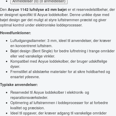
Anmeldelser (0) (0 anmeldelser)
Den
Aoyue 1142 luftdyse ø3 mm bøjet
er et reservedelstilbehør, der
er designet specifikt til Aoyue loddekolber. Denne unikke dyse med
bøjet design gør det muligt at styre luftstrømmen præcist og giver
optimal kontrol under elektroniske loddeprocesser.
Hovedfunktioner:
Luftudgangsdiameter: 3 mm, ideel til anvendelser, der kræver
en koncentreret luftstrøm.
Bøjet design (Bent Single) for bedre luftretning i trange områder
eller ved vanskelige vinkler.
Kompatibel med Aoyue loddekolber, der bruger udskiftelige
dyser.
Fremstillet af slidstærke materialer for at sikre holdbarhed og
ensartet ydeevne.
Typiske anvendelser:
Reservedel til Aoyue loddekolber i elektronik- og
reparationsværksteder.
Optimering af luftstrømmen i loddeprocesser for at forbedre
kvalitet og præcision.
Ideel til opgaver, der kræver adgang til vanskelige områder