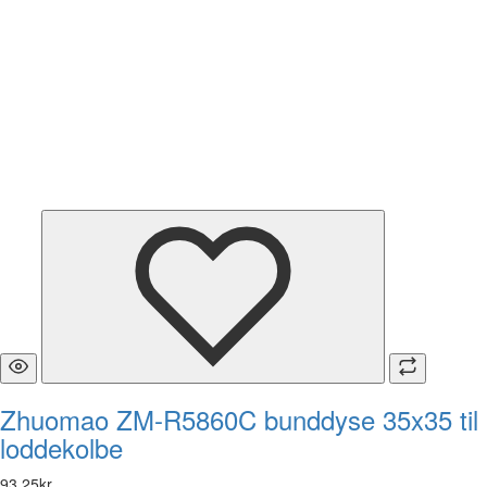
Zhuomao ZM-R5860C bunddyse 35x35 til
loddekolbe
93
,
25
kr