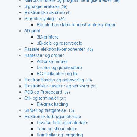
Mikrocontrollere og programmeringsenheder
(59)
Signalgeneratorer
(20)
Elektroniske skærme
(6)
Strømforsyninger
(39)
Regulerbare laboratoriestrømforsyninger
3D-print
3D-printere
3D-dele og reservedele
Passive elektronikkomponenter
(40)
Kameraer og droner
Actionkameraer
Droner og quadkoptere
RC-helikoptere og fly
Elektronikbokse og opbevaring
(23)
Elektroniske moduler og sensorer
(31)
PCB og Protoboard
(32)
Stik og terminaler
(37)
Elektrisk kabling
Skruer og fastgørelse
(10)
Elektronisk forbrugsmateriale
Diverse forbrugsmaterialer
Tape og klæbemidler
Kemikalier og rengøring