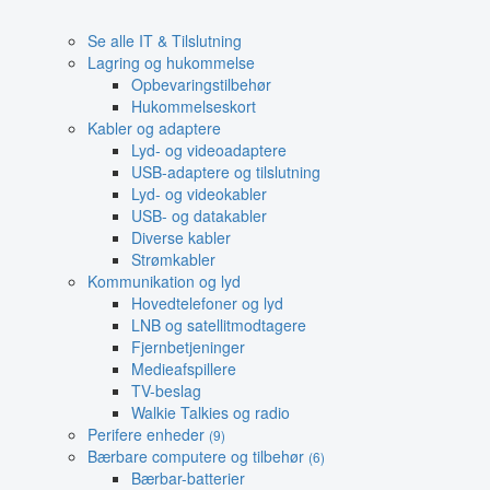
Se alle IT & Tilslutning
Lagring og hukommelse
Opbevaringstilbehør
Hukommelseskort
Kabler og adaptere
Lyd- og videoadaptere
USB-adaptere og tilslutning
Lyd- og videokabler
USB- og datakabler
Diverse kabler
Strømkabler
Kommunikation og lyd
Hovedtelefoner og lyd
LNB og satellitmodtagere
Fjernbetjeninger
Medieafspillere
TV-beslag
Walkie Talkies og radio
Perifere enheder
(9)
Bærbare computere og tilbehør
(6)
Bærbar-batterier