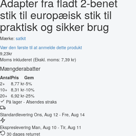
Adapter fra fladt 2-benet
stik til europæisk stik til
praktisk og sikker brug
Mærke:
satkit
Vær den første til at anmelde dette produkt
9
,
23
kr
Moms inkluderet
(Ekskl. moms: 7,39 kr)
Mængderabatter
Antal
Pris
Gem
2+
8,77 kr
-5%
10+
8,31 kr
-10%
20+
6,92 kr
-25%
På lager - Afsendes straks
Standardlevering
Ons, Aug 12 - Fre, Aug 14
Ekspreslevering
Man, Aug 10 - Tir, Aug 11
30 dages returret