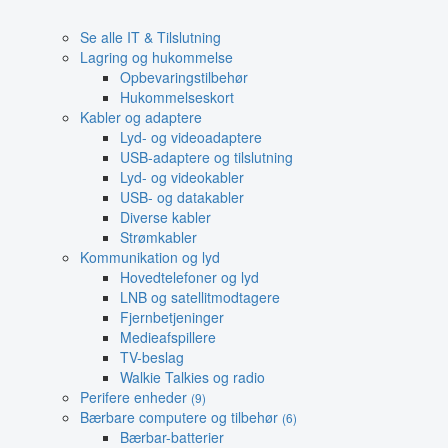
Se alle IT & Tilslutning
Lagring og hukommelse
Opbevaringstilbehør
Hukommelseskort
Kabler og adaptere
Lyd- og videoadaptere
USB-adaptere og tilslutning
Lyd- og videokabler
USB- og datakabler
Diverse kabler
Strømkabler
Kommunikation og lyd
Hovedtelefoner og lyd
LNB og satellitmodtagere
Fjernbetjeninger
Medieafspillere
TV-beslag
Walkie Talkies og radio
Perifere enheder
(9)
Bærbare computere og tilbehør
(6)
Bærbar-batterier