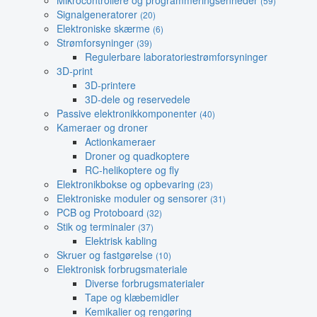
Mikrocontrollere og programmeringsenheder
(59)
Signalgeneratorer
(20)
Elektroniske skærme
(6)
Strømforsyninger
(39)
Regulerbare laboratoriestrømforsyninger
3D-print
3D-printere
3D-dele og reservedele
Passive elektronikkomponenter
(40)
Kameraer og droner
Actionkameraer
Droner og quadkoptere
RC-helikoptere og fly
Elektronikbokse og opbevaring
(23)
Elektroniske moduler og sensorer
(31)
PCB og Protoboard
(32)
Stik og terminaler
(37)
Elektrisk kabling
Skruer og fastgørelse
(10)
Elektronisk forbrugsmateriale
Diverse forbrugsmaterialer
Tape og klæbemidler
Kemikalier og rengøring